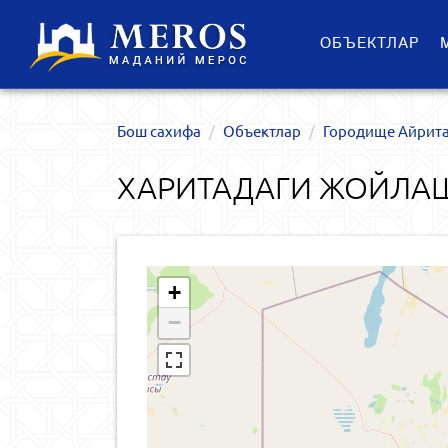
ОБЪЕКТЛАР
Бош сахифа
Объектлар
Городище Айрит
ХАРИТАДАГИ ЖОЙЛАШ
+
−