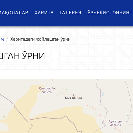
МАҚОЛАЛАР
ХАРИТА
ГАЛЕРЕЯ
ЎЗБЕКИСТОННИНГ
ам
Харитадаги жойлашган ўрни
ГАН ЎРНИ