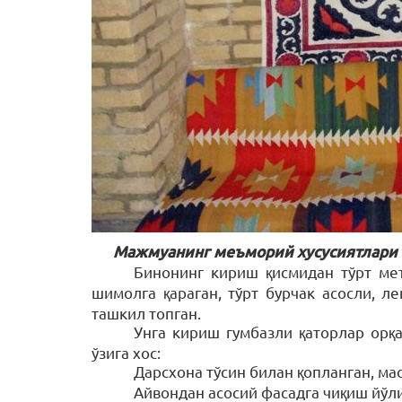
Мажмуанинг меъморий хусусиятлари
Бинонинг кириш қисмидан тўрт ме
шимолга қараган, тўрт бурчак асосли, 
ташкил топган.
Унга кириш гумбазли қаторлар орқ
ўзига хос:
Дарсхона тўсин билан қопланган, ма
Айвондан асосий фасадга чиқиш йўли