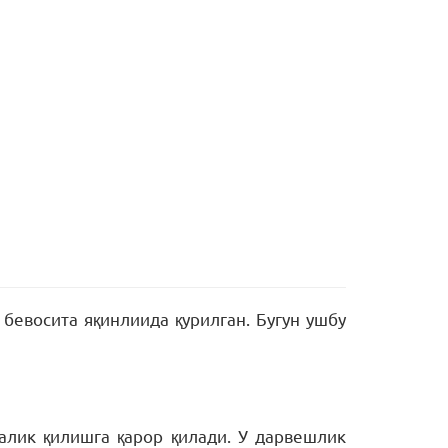
евосита яқинлиида қурилган. Бугун ушбу
алик қилишга қарор қилади. У дарвешлик