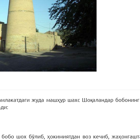
млакатдаги жуда машҳур шахс Шоқаландар бобонинг б
ди:
 бобо шох бўлиб, ҳокимиятдан воз кечиб, жаҳонгашт