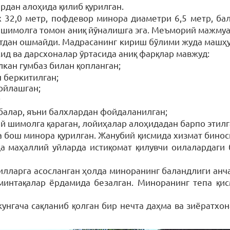
рдан алоҳида қилиб қурилган.
х 32,0
метр, пофдевор минора диаметри 6,5 метр, бала
ан шимолга томон аниқ йўналишга эга. Меъморий мажму
атдан ошмайди. Мадрасанинг кириш бўлими жуда машҳу
жид ва дарсхоналар ўртасида аниқ фарқлар мавжуд:
кан гумбаз билан қопланган;
 беркитилган;
ойлашган;
;
балар, яъни балхлардан фойдаланилган;
 шимолга қараган, лойиҳалар алоҳидадан барпо этилг
 бош минора қурилган. Жанубий қисмида хизмат биноси
да маҳаллий уйларда истиқомат қилувчи оилалардаги 
лилларга асосланган ҳолда миноранинг баландлиги анча
минтақалар ёрдамида безалган. Миноранинг тепа қис
унгача сақланиб қолган бир нечта даҳма ва зиёратхо