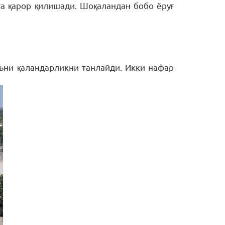
шга қарор қилишади. Шоқаландан бобо ёруғ
яъни қаландарликни танлайди. Икки нафар