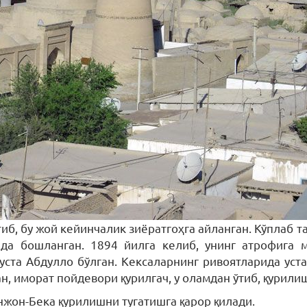
тиб, бу жой кейинчалик зиёратгоҳга айланган. Кўплаб 
да бошланган. 1894 йилга келиб, унинг атрофига 
уста Абдулло бўлган. Кексаларнинг ривоятларида уст
, иморат пойдевори қурилгач, у оламдан ўтиб, қурилиш
нжон-Бека қурилишни тугатишга қарор қилади.