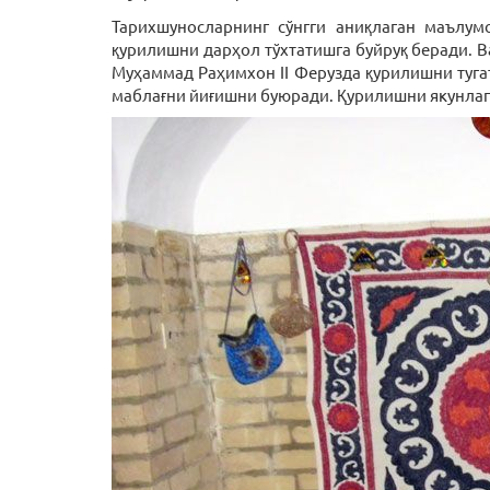
Тарихшуносларнинг сўнгги аниқлаган маълум
қурилишни дарҳол тўхтатишга буйруқ беради. В
Муҳаммад Раҳимхон II Ферузда қурилишни туга
маблағни йиғишни буюради. Қурилишни якунлага