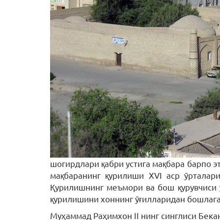
шогирдлари қабри устига мақбара барпо э
мақбаранинг қурилиши XVI аср ўрталари
Қурилишнинг меъмори ва бош қурувчиси 
қурилишини хоннинг ўғилларидан бошлаган
Муҳаммад Раҳимхон II нинг синглиси Бека