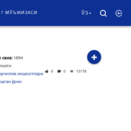
 7 МЎЪЖИЗАСИ
ЎЗ
 сана:
1894
лояти
0
0
13178
рчилик иншоотлари
ашган ўрни