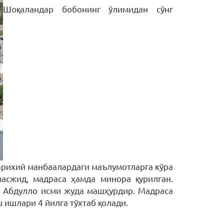
Шоқаландар бобонинг ўлимидан сўнг
тарихий манбаалардаги маълумотларга кўра
масжид, мадраса ҳамда минора қурилган.
а Абдулло исми жуда машҳурдир. Мадраса
 ишлари 4 йилга тўхтаб қолади.