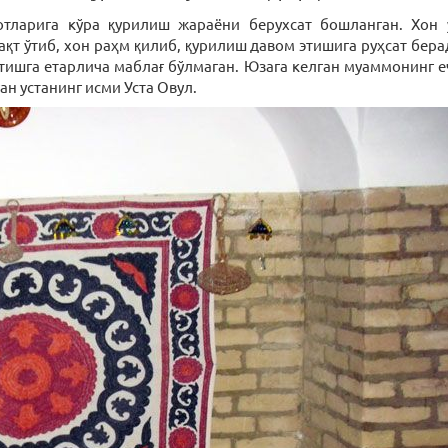
отларига кўра қурилиш жараёни берухсат бошланган. Хон
ақт ўтиб, хон раҳм қилиб, қурилиш давом этишига руҳсат бера
тишга етарлича маблағ бўлмаган. Юзага келган муаммонинг е
н устанинг исми Уста Овул.