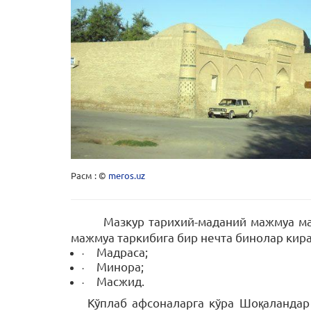
Расм : ©
meros.uz
Мазкур тарихий-маданий мажмуа ма
мажмуа таркибига бир нечта бинолар кира
Мадраса;
·
Минора;
·
Масжид.
·
Кўплаб афсоналарга кўра Шоқаландар