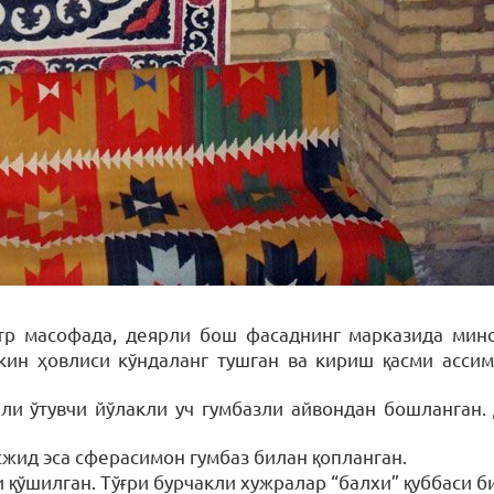
тр масофада, деярли бош фасаднинг марказида ми
лекин ҳовлиси кўндаланг тушган ва кириш қасми асси
али ўтувчи йўлакли уч гумбазли айвондан бошланган
сжид эса сферасимон гумбаз билан қопланган.
 қўшилган. Тўғри бурчакли хужралар “балхи” қуббаси б