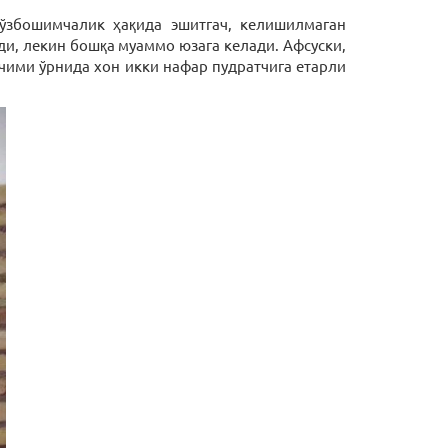
 ўзбошимчалик ҳақида эшитгач, келишилмаган
ди, лекин бошқа муаммо юзага келади. Афсуски,
чими ўрнида хон икки нафар пудратчига етарли