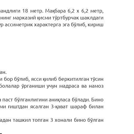
ндлиги 18 метр. Мақбара 6,2 х 6,2 метр,
анинг марказий қисми тўртбурчак шаклдаги
р ассиметрик характерга эга бўлиб, кириш
ан.
 бор бўлиб, ясси қилиб беркитилган тўсин
болалар ўрганиши учун мадраса ва намоз
 паст бўлганлигини аниқласа бўлади. Бино
ми ғиштдан ясалган 3-қават шараф билан
надан ташкил топган 3 хонали бино бўлган