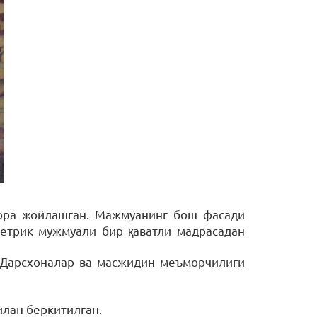
нора жойлашган. Мажмуанинг бош фасади
метрик мужмуали бир қаватли мадрасадан
. Дарсхоналар ва масжидин меъморчилиги
илан беркитилган.