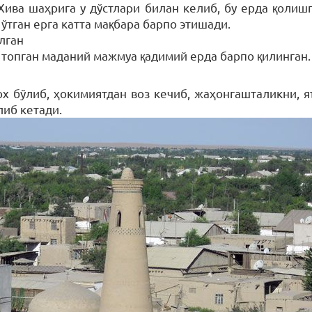
 Хива шаҳрига у дўстлари билан келиб, бу ерда қоли
и ўтган ерга катта мақбара барпо этишади.
лган
топган маданий мажмуа қадимий ерда барпо қилинган.
х бўлиб, ҳокимиятдан воз кечиб, жаҳонгашталикни, 
либ кетади.