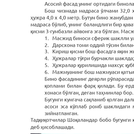
Асосий фасад унинг ортидаги бинола
Бош чизмада мадраса ўлчами
32,0 
ҳужра 4,0 х 4,0 метр. Бутун бино жанубд
мадраса бўлиб, унинг баландлиги бир қав
қисми 3-гумбазли айвонга эга бўлган. Мас
1.
Масжид биноси сферик шаклли ул
2.
Дарсхона томи оддий тўсин билан
3.
Кириш қисми бош фасадга яқин ж
4.
Ҳужралар тўғри бурчакли шаклда
5.
Ҳужралар қурилишида махсус қуб
6.
Мажмуанинг бош мажмуаси қатъий
Бино фасадининг деярли рўпарасида
қоплами билан фарқ қилади. Бу ер
хонаси бўлган, деган таҳминлар бор.
Бугунги кунгача сақланиб қолган да
асоси эса кўплаб ромб шаклидаги 
зийнатланган.
Тадқиқотчилар Шоқаландар бобо бугунги к
деб ҳисоблашади.