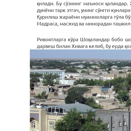
қилади. Бу сўзнинг маъноси қаландар.
дунёни тарк этгач, унинг сўнгги кунлар
Қурилиш жараёни муаммоларга тўла бў
Мадраса, масжид ва минорадан ташкил 
Ривоятларга кўра Шоқаландар бобо шо
дарвеш билан Хивага келиб, бу ерда қо