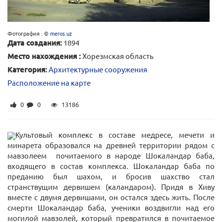
Фотография : ©
meros.uz
Дата создания:
1894
Место нахождения :
Хорезмская область
Категория:
Архитектурные сооружения
Расположение на карте
0
0
13186
Культовый комплекс в составе медресе, мечети и
минарета образовался на древней территории рядом с
мавзолеем почитаемого в народе Шокаландар баба,
входящего в состав комплекса. Шокаландар баба по
преданию был шахом, и бросив шахство стал
странствущим дервишем (каландаром). Придя в Хиву
вместе с двумя дервишами, он остался здесь жить. После
смерти Шокаландар баба, ученики воздвигли над его
могилой мавзолей, который превратился в почитаемое