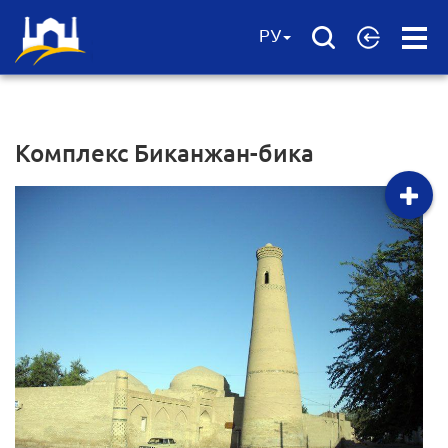
Open
РУ
Menu
Комплекс Биканжан-бика