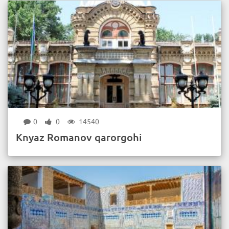
0
0
14540
Knyaz Romanov qarorgohi