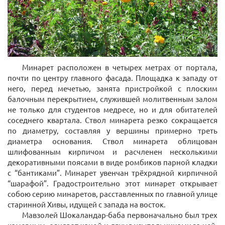
Минарет расположен в четырех метрах от портала,
почти по центру главного фасада. Площадка к западу от
него, перед мечетью, занята пристройкой с плоским
балочным перекрытием, служившей молитвенным залом
не только для студентов медресе, но и для обитателей
соседнего квартала. Ствол минарета резко сокращается
по диаметру, составляя у вершины примерно треть
диаметра основания. Ствол минарета облицован
шлифованным кирпичом и расчленен несколькими
декоративными поясами в виде ромбиков парной кладки
с “бантиками”. Минарет увенчан трёхрядной кирпичной
“шарафой”. Градостроительно этот минарет открывает
собою серию минаретов, расставленных по главной улице
старинной Хивы, идущей с запада на восток.
Мавзолей Шокаландар-баба первоначально был трех