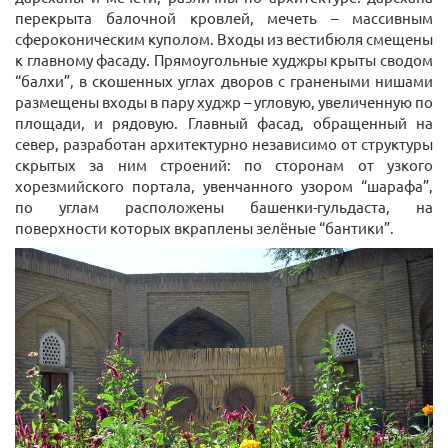
перекрыта балочной кровлей, мечеть – массивным
сфероконическим куполом. Входы из вестибюля смещены
к главному фасаду. Прямоугольные худжры крыты сводом
“балхи”, в скошенных углах дворов с гранеными нишами
размещены входы в пару худжр – угловую, увеличенную по
площади, и рядовую. Главный фасад, обращенный на
север, разработан архитектурно независимо от структуры
скрытых за ним строений: по сторонам от узкого
хорезмийского портала, увенчанного узором “шарафа”,
по углам расположены башенки-гульдаста, на
поверхности которых вкраплены зелёные “бантики”.