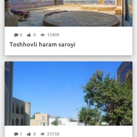
0
0
15409
Toshhovli haram saroyi
1
0
23158