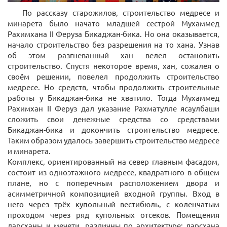
По рассказу старожилов, строительство медресе и
минарета было начато младшей сестрой Мухаммед
Рахимхана II Феруза Бикаджан-бика. Но она оказывается,
начало строительство без разрешения на то хана. Узнав
об этом разгневанный хан велел остановить
строительство. Спустя некоторое время, хан, сожалея о
своём решении, повелел продолжить строительство
медресе. Но средств, чтобы продолжить строительные
работы у Бикаджан-бика не хватило. Тогда Мухаммед
Рахимхан II Феруз дал указание Рахматулле ясаулбаши
сложить свои денежные средства со средствами
Бикаджан-бика и докончить строительство медресе.
Таким образом удалось завершить строительство медресе
и минарета.
Комплекс, ориентированный на север главным фасадом,
состоит из одноэтажного медресе, квадратного в общем
плане, но с поперечным расположением двора и
асимметричной композицией входной группы. Вход в
него через трёх купольный вестибюль, с коленчатым
проходом через ряд купольных отсеков. Помещения
дарсханы и мечети, различны по архитектуре: дарсхана