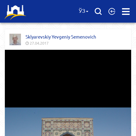
Open
ЎЗ
Menu
Sklyarevskiy Yevgeniy Semenovich
27.04.2017