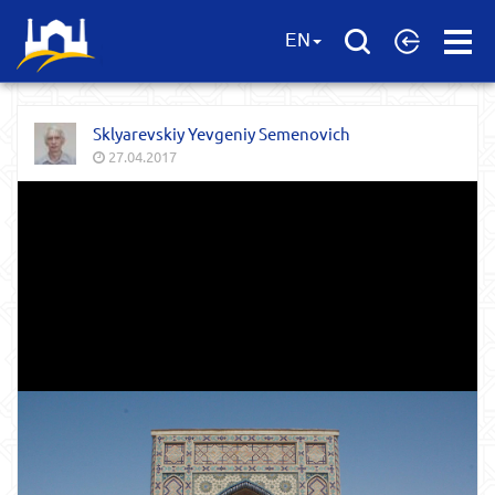
Open
EN
Menu
Sklyarevskiy Yevgeniy Semenovich
27.04.2017