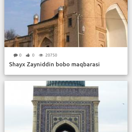
0
0
20750
Shayx Zayniddin bobo maqbarasi