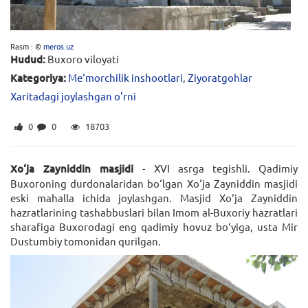
Rasm : ©
meros.uz
Hudud:
Buxoro viloyati
Kategoriya:
Me‘morchilik inshootlari
,
Ziyoratgohlar
Xaritadagi joylashgan o'rni
0
0
18703
Xo‘ja Zayniddin masjidi
- XVI asrga tegishli. Qadimiy
Buxoroning durdonalaridan bo‘lgan Xo‘ja Zayniddin masjidi
eski mahalla ichida joylashgan. Masjid Xo‘ja Zayniddin
hazratlarining tashabbuslari bilan Imom al-Buxoriy hazratlari
sharafiga Buxorodagi eng qadimiy hovuz bo‘yiga, usta Mir
Dustumbiy tomonidan qurilgan.