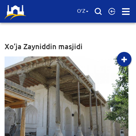
Open
O'Z
Menu
Xo‘ja Zayniddin masjidi