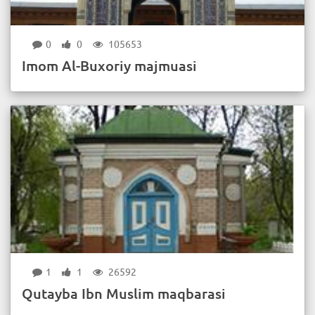
0
0
105653
Imom Al-Buxoriy majmuasi
1
1
26592
Qutayba Ibn Muslim maqbarasi