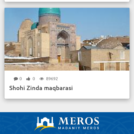
0
0
89692
Shohi Zinda maqbarasi