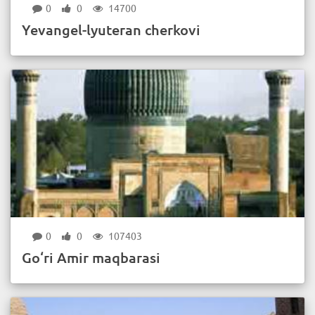
0
0
14700
Yevangel-lyuteran cherkovi
0
0
107403
Go‘ri Amir maqbarasi