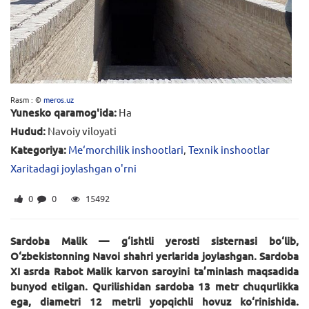
Rasm : ©
meros.uz
Yunesko qaramog'ida:
Ha
Hudud:
Navoiy viloyati
Kategoriya:
Me‘morchilik inshootlari
,
Texnik inshootlar
Xaritadagi joylashgan o'rni
0
0
15492
Sardoba Malik — g‘ishtli yerosti sisternasi bo‘lib,
O‘zbekistonning Navoi shahri yerlarida joylashgan. Sardoba
XI asrda Rabot Malik karvon saroyini ta’minlash maqsadida
bunyod etilgan. Qurilishidan sardoba 13 metr chuqurlikka
ega, diametri 12 metrli yopqichli hovuz ko‘rinishida.