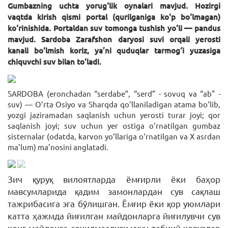
Gumbazning uchta yorug‘lik oynalari mavjud. Hozirgi
vaqtda kirish qismi portal (qurilganiga ko‘p bo‘lmagan)
ko‘rinishida. Portaldan suv tomonga tushish yo‘li — pandus
mavjud. Sardoba Zarafshon daryosi suvi orqali yerosti
kanali bo‘lmish koriz, ya’ni quduqlar tarmog‘i yuzasiga
chiquvchi suv bilan to‘ladi.
SARDOBA (eronchadan “serdabe”, “serd” - sovuq va “ab” -
suv) — O‘rta Osiyo va Sharqda qo‘llaniladigan atama bo‘lib,
yozgi jaziramadan saqlanish uchun yerosti turar joyi; qor
saqlanish joyi; suv uchun yer ostiga o‘rnatilgan gumbaz
sisternalar (odatda, karvon yo‘llariga o‘rnatilgan va X asrdan
ma’lum) ma’nosini anglatadi.
Зич қуруқ вилоятларда ёмғирли ёки баҳор
мавсумларида қадим замонлардан сув сақлаш
тажрибасига эга бўлишган. Ёмғир ёки қор уюмлари
катта ҳажмда йиғилган майдонларга йиғилувчи сув
кенг майдонга сочилмаслиги учун табиий ҳовузлар