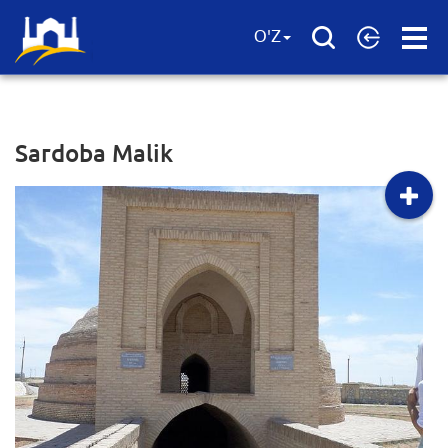
Open
O'Z
Menu
Sardoba Malik