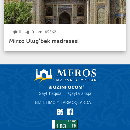
0
0
45362
Mirzo Ulug‘bek madrasasi
Sayt haqida
Qayta aloqa
BIZ IJTIMOIY TARMOQLARDA: