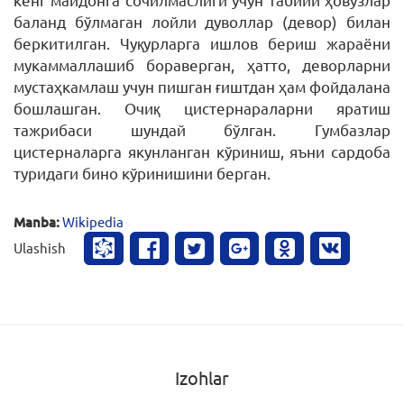
баланд бўлмаган лойли дуволлар (девор) билан
беркитилган. Чуқурларга ишлов бериш жараёни
мукаммаллашиб бораверган, ҳатто, деворларни
мустаҳкамлаш учун пишган ғиштдан ҳам фойдалана
бошлашган. Очиқ цистернараларни яратиш
тажрибаси шундай бўлган. Гумбазлар
цистерналарга якунланган кўриниш, яъни сардоба
туридаги бино кўринишини берган.
Manba:
Wikipedia
Ulashish
Izohlar