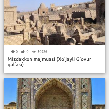
0
0
30926
Mizdaxkon majmuasi (Xo‘jayli G‘ovur
qal’asi)