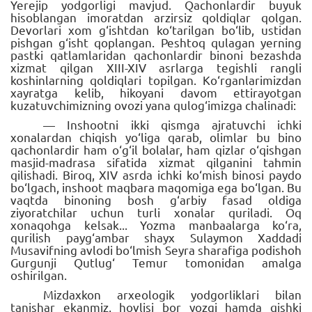
Yerejip yodgorligi mavjud. Qachonlardir buyuk
hisoblangan imoratdan arzirsiz qoldiqlar qolgan.
Devorlari xom g‘ishtdan ko‘tarilgan bo‘lib, ustidan
pishgan g‘isht qoplangan. Peshtoq qulagan yerning
pastki qatlamlaridan qachonlardir binoni bezashda
xizmat qilgan XIII-XIV asrlarga tegishli rangli
koshinlarning qoldiqlari topilgan. Ko‘rganlarimizdan
xayratga kelib, hikoyani davom ettirayotgan
kuzatuvchimizning ovozi yana qulog‘imizga chalinadi:
— Inshootni ikki qismga ajratuvchi ichki
xonalardan chiqish yo‘liga qarab, olimlar bu bino
qachonlardir ham o‘g‘il bolalar, ham qizlar o‘qishgan
masjid-madrasa sifatida xizmat qilganini tahmin
qilishadi. Biroq, XIV asrda ichki ko‘mish binosi paydo
bo‘lgach, inshoot maqbara maqomiga ega bo‘lgan. Bu
vaqtda binoning bosh g‘arbiy fasad oldiga
ziyoratchilar uchun turli xonalar quriladi. Oq
xonaqohga kelsak... Yozma manbaalarga ko‘ra,
qurilish payg‘ambar shayx Sulaymon Xaddadi
Musavifning avlodi bo‘lmish Seyra sharafiga podishoh
Gurgunji Qutlug‘ Temur tomonidan amalga
oshirilgan.
Mizdaxkon arxeologik yodgorliklari bilan
tanishar ekanmiz, hovlisi bor yozgi hamda qishki