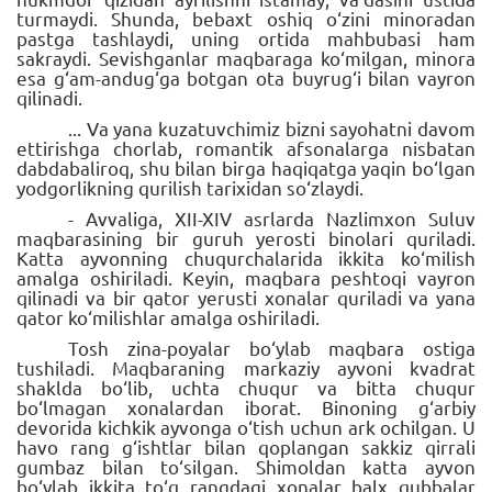
turmaydi. Shunda, bebaxt oshiq o‘zini minoradan
pastga tashlaydi, uning ortida mahbubasi ham
sakraydi. Sevishganlar maqbaraga ko‘milgan, minora
esa g‘am-andug‘ga botgan ota buyrug‘i bilan vayron
qilinadi.
... Va yana kuzatuvchimiz bizni sayohatni davom
ettirishga chorlab, romantik afsonalarga nisbatan
dabdabaliroq, shu bilan birga haqiqatga yaqin bo‘lgan
yodgorlikning qurilish tarixidan so‘zlaydi.
- Avvaliga, XII-XIV asrlarda Nazlimxon Suluv
maqbarasining bir guruh yerosti binolari quriladi.
Katta ayvonning chuqurchalarida ikkita ko‘milish
amalga oshiriladi. Keyin, maqbara peshtoqi vayron
qilinadi va bir qator yerusti xonalar quriladi va yana
qator ko‘milishlar amalga oshiriladi.
Tosh zina-poyalar bo‘ylab maqbara ostiga
tushiladi. Maqbaraning markaziy ayvoni kvadrat
shaklda bo‘lib, uchta chuqur va bitta chuqur
bo‘lmagan xonalardan iborat. Binoning g‘arbiy
devorida kichkik ayvonga o‘tish uchun ark ochilgan. U
havo rang g‘ishtlar bilan qoplangan sakkiz qirrali
gumbaz bilan to‘silgan. Shimoldan katta ayvon
bo‘ylab ikkita to‘q rangdagi xonalar balx qubbalar