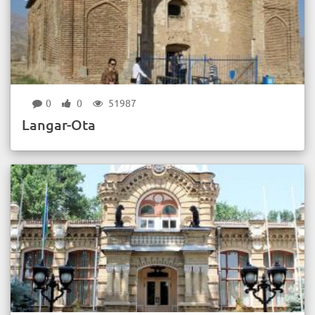
0
0
51987
Langar-Ota