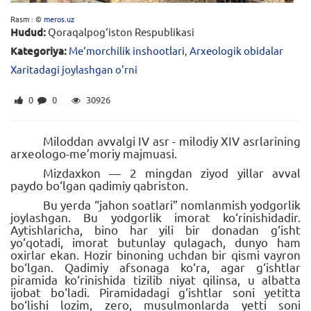
Rasm : ©
meros.uz
Hudud:
Qoraqalpog‘iston Respublikasi
Kategoriya:
Me‘morchilik inshootlari
,
Arxeologik obidalar
Xaritadagi joylashgan o'rni
0
0
30926
Miloddan avvalgi IV asr - milodiy XIV asrlarining
arxeologo-me’moriy majmuasi.
Mizdaxkon — 2 mingdan ziyod yillar avval
paydo bo‘lgan qadimiy qabriston.
Bu yerda “jahon soatlari” nomlanmish yodgorlik
joylashgan. Bu yodgorlik imorat ko‘rinishidadir.
Aytishlaricha, bino har yili bir donadan g‘isht
yo‘qotadi, imorat butunlay qulagach, dunyo ham
oxirlar ekan. Hozir binoning uchdan bir qismi vayron
bo‘lgan. Qadimiy afsonaga ko‘ra, agar g‘ishtlar
piramida ko‘rinishida tizilib niyat qilinsa, u albatta
ijobat bo‘ladi. Piramidadagi g‘ishtlar soni yetitta
bo‘lishi lozim, zero, musulmonlarda yetti soni