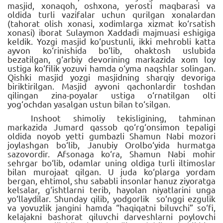
masjid, xonaqoh, oshxona, yerosti maqbarasi va
oldida turli vazifalar uchun qurilgan xonalardan
(tahorat olish xonasi, xodimlarga xizmat ko‘rsatish
xonasi) iborat Sulaymon Xaddadi majmuasi eshigiga
keldik. Yozgi masjid ko‘pustunli, ikki mehrobli katta
ayvon ko‘rinishida bo‘lib, ohaktosh uslubida
bezatilgan, g‘arbiy devorining markazida xom loy
ustiga ko‘filik yozuvi hamda o‘yma naqshlar solingan.
Qishki masjid yozgi masjidning sharqiy devoriga
biriktirilgan. Masjid ayvoni qachonlardir toshdan
qilingan zina-poyalar ustiga o‘rnatilgan olti
yog‘ochdan yasalgan ustun bilan to‘silgan.
Inshoot shimoliy tekisligining, tahminan
markazida Jumard qassob qo‘rg‘onsimon tepaligi
oldida noyob yetti gumbazli Shamun Nabi mozori
joylashgan bo‘lib, Janubiy Orolbo‘yida hurmatga
sazovordir. Afsonaga ko‘ra, Shamun Nabi mohir
sehrgar bo‘lib, odamlar uning oldiga turli iltimoslar
bilan murojaat qilgan. U juda ko‘plarga yordam
bergan, ehtimol, shu sababli insonlar hanuz ziyoratga
kelsalar, g‘ishtlarni terib, hayolan niyatlarini unga
yo‘llaydilar. Shunday qilib, yodgorlik so‘nggi ezgulik
va yovuzlik jangini hamda “haqiqatni biluvchi” so‘fi,
kelajakni bashorat qiluvchi darveshlarni poylovchi