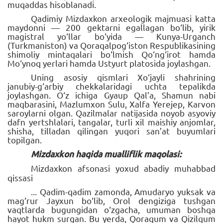
muqaddas hisoblanadi.
Qadimiy Mizdaxkon arxeologik majmuasi katta
maydonni — 200 gektarni egallagan bo‘lib, yirik
magistral yo‘llar bo‘yida — Kunya-Urganch
(Turkmaniston) va Qoraqalpog‘iston Respublikasining
shimoliy mintaqalari bo‘lmish Qo‘ng‘irot hamda
Mo‘ynoq yerlari hamda Ustyurt platosida joylashgan.
Uning asosiy qismlari Xo‘jayli shahrining
janubiy-g‘arbiy chekkalaridagi uchta tepalikda
joylashgan. O‘z ichiga Gyaup Qal’a, Shamun nabi
maqbarasini, Mazlumxon Sulu, Xalfa Yerejep, Karvon
saroylarni olgan. Qazilmalar natijasida noyob asyoviy
dafn yertshlalari, tangalar, turli xil maishiy anjomlar,
shisha, tilladan qilingan yuqori san’at buyumlari
topilgan.
Mizdaxkon haqida mualliflik maqolasi:
Mizdaxkon afsonasi yoxud abadiy muhabbad
qissasi
... Qadim-qadim zamonda, Amudaryo yuksak va
mag‘rur Jayxun bo‘lib, Orol dengiziga tushgan
vaqtlarda bugungidan o‘zgacha, umuman boshqa
hayot hukm surgan. Bu yerda, Qoraqum va Qizilqum