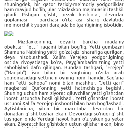
shuningdek, bir qator tarixiy-me’moriy yodgorliklar
ham mavjud bo‘lib, ular Mizdaxkon majmuasini tashkil
qiladi. Pishgan g‘isht, bezak koshinlar, devorlar
qoplamasi — barchasi o‘rta asr sharq davlatida
me’morchilik yuqori darajada bo‘lganligining isbotidir.
Mizdaxkonning, deyarli barcha madaniy
obektlari “etti” raqami bilan bog‘liq. Yetti gumbazni
Shamuna Nabining yetti go‘zal qizi sharafiga qurilgan,
deya hisoblashadi. Xalifa Yerejep yodgorligining
ostida rivoyatlarga ko‘ra, Payg‘ambarimizning yetti
sahobiylari dafn qilingan. Bundan tashqari, "Erejep"
("Radjab") ism bilan bir vaqtning o‘zida arab
solnomasidagi yettinchi oyning nomi hamdir. Sag‘ana
ham “etti sahoba” nomi bilan mashhur. “Jetti qari”
maqbarasi Qur’onning yetti hatmchisiga tegishli.
Shuning uchun ham ziyorat qiluvchilar yetti g‘ishtdan
iborat ustuncha hosil qilishadi. Yetti g‘ishtdan iborat
ustunni Xalifa Yerejep inshooti bilan ham bog‘lashadi.
Aytishlaricha, yilda bir marotaba devordan bir
donadan g‘isht tushar ekan. Devordagi so‘nggi g‘isht
tushgan onda Yerdagi hayot ham o‘z yakuniga yetar
ekan. Ziyoratchilar g‘ishtdan ustun qilishar ekan, bino