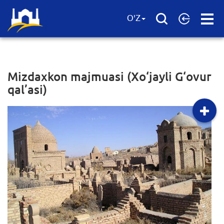
Open
O'Z
Menu
Mizdaxkon majmuasi (Xo‘jayli G‘ovur
qal’asi)