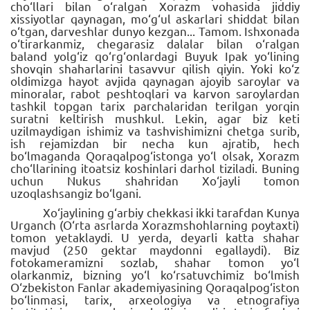
cho‘llari bilan o‘ralgan Xorazm vohasida jiddiy
xissiyotlar qaynagan, mo‘g‘ul askarlari shiddat bilan
o‘tgan, darveshlar dunyo kezgan... Tamom. Ishxonada
o‘tirarkanmiz, chegarasiz dalalar bilan o‘ralgan
baland yolg‘iz qo‘rg‘onlardagi Buyuk Ipak yo‘lining
shovqin shaharlarini tasavvur qilish qiyin. Yoki ko‘z
oldimizga hayot avjida qaynagan ajoyib saroylar va
minoralar, rabot peshtoqlari va karvon saroylardan
tashkil topgan tarix parchalaridan terilgan yorqin
suratni keltirish mushkul. Lekin, agar biz keti
uzilmaydigan ishimiz va tashvishimizni chetga surib,
ish rejamizdan bir necha kun ajratib, hech
bo‘lmaganda Qoraqalpog‘istonga yo‘l olsak, Xorazm
cho‘llarining itoatsiz koshinlari darhol tiziladi. Buning
uchun Nukus shahridan Xo‘jayli tomon
uzoqlashsangiz bo‘lgani.
Xo‘jaylining g‘arbiy chekkasi ikki tarafdan Kunya
Urganch (O‘rta asrlarda Xorazmshohlarning poytaxti)
tomon yetaklaydi. U yerda, deyarli katta shahar
mavjud (250 gektar maydonni egallaydi). Biz
fotokameramizni sozlab, shahar tomon yo‘l
olarkanmiz, bizning yo‘l ko‘rsatuvchimiz bo‘lmish
O‘zbekiston Fanlar akademiyasining Qoraqalpog‘iston
bo‘linmasi, tarix, arxeologiya va etnografiya