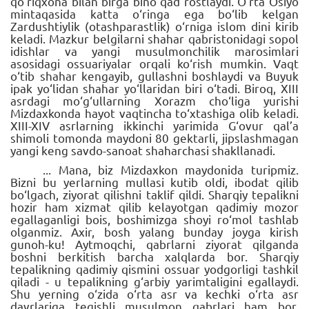
qo‘riqxona bilan birga bino qad rostlaydi. O‘rta Osiyo
mintaqasida katta o‘ringa ega bo‘lib kelgan
Zardushtiylik (otashparastlik) o‘rniga islom dini kirib
keladi. Mazkur belgilarni shahar qabristonidagi sopol
idishlar va yangi musulmonchilik marosimlari
asosidagi ossuariyalar orqali ko‘rish mumkin. Vaqt
o‘tib shahar kengayib, gullashni boshlaydi va Buyuk
ipak yo‘lidan shahar yo‘llaridan biri o‘tadi. Biroq, XIII
asrdagi mo‘g‘ullarning Xorazm cho‘liga yurishi
Mizdaxkonda hayot vaqtincha to‘xtashiga olib keladi.
XIII-XIV asrlarning ikkinchi yarimida G‘ovur qal’a
shimoli tomonda maydoni 80 gektarli, jipslashmagan
yangi keng savdo-sanoat shaharchasi shakllanadi.
... Mana, biz Mizdaxkon maydonida turipmiz.
Bizni bu yerlarning mullasi kutib oldi, ibodat qilib
bo‘lgach, ziyorat qilishni taklif qildi. Sharqiy tepalikni
hozir ham xizmat qilib kelayotgan qadimiy mozor
egallaganligi bois, boshimizga shoyi ro‘mol tashlab
olganmiz. Axir, bosh yalang bunday joyga kirish
gunoh-ku! Aytmoqchi, qabrlarni ziyorat qilganda
boshni berkitish barcha xalqlarda bor. Sharqiy
tepalikning qadimiy qismini ossuar yodgorligi tashkil
qiladi - u tepalikning g‘arbiy yarimtaligini egallaydi.
Shu yerning o‘zida o‘rta asr va kechki o‘rta asr
davrlariga tegishli musulmon qabrlari ham bor,