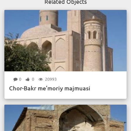
Related Objects
0
0
20993
Chor-Bakr me‘moriy majmuasi