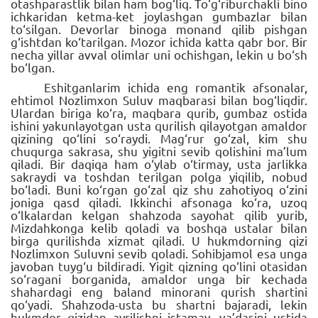
otashparastlik bilan ham bog‘liq. To‘g‘riburchakli bino
ichkaridan ketma-ket joylashgan gumbazlar bilan
to‘silgan. Devorlar binoga monand qilib pishgan
g‘ishtdan ko‘tarilgan. Mozor ichida katta qabr bor. Bir
necha yillar avval olimlar uni ochishgan, lekin u bo‘sh
bo‘lgan.
Eshitganlarim ichida eng romantik afsonalar,
ehtimol Nozlimxon Suluv maqbarasi bilan bog‘liqdir.
Ulardan biriga ko‘ra, maqbara qurib, gumbaz ostida
ishini yakunlayotgan usta qurilish qilayotgan amaldor
qizining qo‘lini so‘raydi. Mag‘rur go‘zal, kim shu
chuqurga sakrasa, shu yigitni sevib qolishini ma’lum
qiladi. Bir daqiqa ham o‘ylab o‘tirmay, usta jarlikka
sakraydi va toshdan terilgan polga yiqilib, nobud
bo‘ladi. Buni ko‘rgan go‘zal qiz shu zahotiyoq o‘zini
joniga qasd qiladi. Ikkinchi afsonaga ko‘ra, uzoq
o‘lkalardan kelgan shahzoda sayohat qilib yurib,
Mizdahkonga kelib qoladi va boshqa ustalar bilan
birga qurilishda xizmat qiladi. U hukmdorning qizi
Nozlimxon Suluvni sevib qoladi. Sohibjamol esa unga
javoban tuyg‘u bildiradi. Yigit qizning qo‘lini otasidan
so‘ragani borganida, amaldor unga bir kechada
shahardagi eng baland minorani qurish shartini
qo‘yadi. Shahzoda-usta bu shartni bajaradi, lekin
hukmdor qizidan ayrilishni istamay, va’dasini ustida