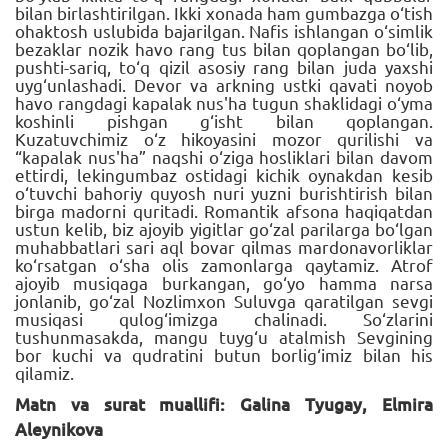
bilan birlashtirilgan. Ikki xonada ham gumbazga o‘tish
ohaktosh uslubida bajarilgan. Nafis ishlangan o‘simlik
bezaklar nozik havo rang tus bilan qoplangan bo‘lib,
pushti-sariq, to‘q qizil asosiy rang bilan juda yaxshi
uyg‘unlashadi. Devor va arkning ustki qavati noyob
havo rangdagi kapalak nus'ha tugun shaklidagi o‘yma
koshinli pishgan g‘isht bilan qoplangan.
Kuzatuvchimiz o‘z hikoyasini mozor qurilishi va
“kapalak nus'ha” naqshi o‘ziga hosliklari bilan davom
ettirdi, lekingumbaz ostidagi kichik oynakdan kesib
o‘tuvchi bahoriy quyosh nuri yuzni burishtirish bilan
birga madorni quritadi. Romantik afsona haqiqatdan
ustun kelib, biz ajoyib yigitlar go‘zal parilarga bo‘lgan
muhabbatlari sari aql bovar qilmas mardonavorliklar
ko‘rsatgan o‘sha olis zamonlarga qaytamiz. Atrof
ajoyib musiqaga burkangan, go‘yo hamma narsa
jonlanib, go‘zal Nozlimxon Suluvga qaratilgan sevgi
musiqasi qulog‘imizga chalinadi. So‘zlarini
tushunmasakda, mangu tuyg‘u atalmish Sevgining
bor kuchi va qudratini butun borlig‘imiz bilan his
qilamiz.
Matn va surat muallifi: Galina Tyugay, Elmira
Aleynikova