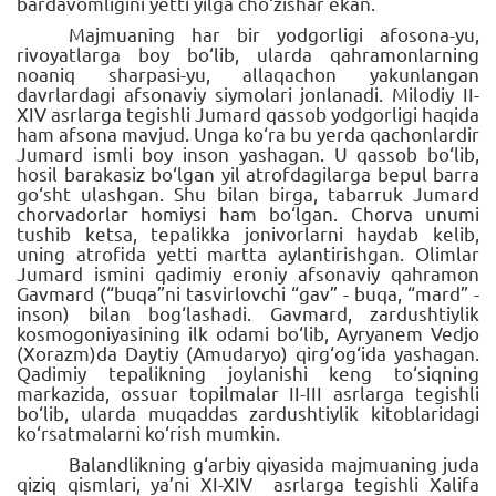
bardavomligini yetti yilga cho‘zishar ekan.
Majmuaning har bir yodgorligi afosona-yu,
rivoyatlarga boy bo‘lib, ularda qahramonlarning
noaniq sharpasi-yu, allaqachon yakunlangan
davrlardagi afsonaviy siymolari jonlanadi. Milodiy II-
XIV asrlarga tegishli Jumard qassob yodgorligi haqida
ham afsona mavjud. Unga ko‘ra bu yerda qachonlardir
Jumard ismli boy inson yashagan. U qassob bo‘lib,
hosil barakasiz bo‘lgan yil atrofdagilarga bepul barra
go‘sht ulashgan. Shu bilan birga, tabarruk Jumard
chorvadorlar homiysi ham bo‘lgan. Chorva unumi
tushib ketsa, tepalikka jonivorlarni haydab kelib,
uning atrofida yetti martta aylantirishgan. Olimlar
Jumard ismini qadimiy eroniy afsonaviy qahramon
Gavmard (“buqa”ni tasvirlovchi “gav” - buqa, “mard” -
inson) bilan bog‘lashadi. Gavmard, zardushtiylik
kosmogoniyasining ilk odami bo‘lib, Ayryanem Vedjo
(Xorazm)da Daytiy (Amudaryo) qirg‘og‘ida yashagan.
Qadimiy tepalikning joylanishi keng to‘siqning
markazida, ossuar topilmalar II-III asrlarga tegishli
bo‘lib, ularda muqaddas zardushtiylik kitoblaridagi
ko‘rsatmalarni ko‘rish mumkin.
Balandlikning g‘arbiy qiyasida majmuaning juda
qiziq qismlari, ya’ni XI-XIV asrlarga tegishli Xalifa