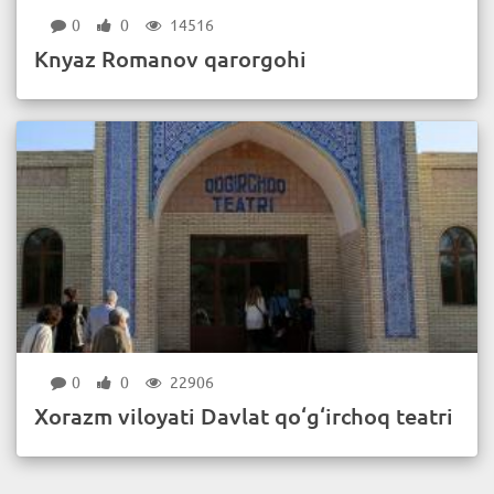
0
0
14516
Knyaz Romanov qarorgohi
0
0
22906
Xorazm viloyati Davlat qo‘g‘irchoq teatri