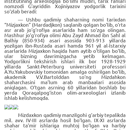
institutining arxeologiya bo‘limi mudiri, tarix fanlari
nomzodi G‘ayriddin Xojiniyazov yodgorlik tarixini
so‘zlab beradi:
— Ushbu qadimiy shaharning nomi tarixdan
“Mizjaxkon” (Mardadjkon) saqlanib qolgan bo‘lib, o‘rta
asr arab jo‘g‘rofiya asarlarida ham so‘zga olingan.
Mashhur jo‘g‘rofiya olimi Abu Zayd Ahmad ibn Sahl al
Balhiy (850-934) asari asosida 903-913 yillarda
yozilgan ibn-Rustada asari hamda 961 yil al-Istarxiy
asarlarida Mizjaxkon haqida ham aytib o‘tilgan bo‘lib,
ular bizning davrimizgacha yetib kelmagan.
Yodgorlikni tekshirish ishlari ilk bor 1928-1929
yillarda Sankt-Peterburg universiteti professori
A.Yu.Yakubovskiy tomonidan amalga oshirilgan bo‘lib,
akademik V.V.Bartolddan so‘ng Mizdahkon
shaharchasini ma’lum arab manbaalari asosida
aniqlagan. O‘tgan asrning 60 yillaridan boshlab bu
yerda Qoraqalpog‘iston olim-arxeologlari izlanib
ishlab kelishmoqda.
Mizdaxkon qadimiy manzilgohi g‘arbiy tepalikda
mil. avv. IV-III asrlarda hosil bo‘lgan. IX-XI asrlarda
shahar ta’mir ishlariga muhtoj bo‘lgan va harbiy