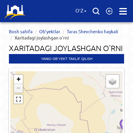
Open
O'Z
Menu
Bosh sahifa
Ob'yektlar​
Taras Shevchenko haykali
Xaritadagi joylashgan o'rni
XARITADAGI JOYLASHGAN O'RNI
YANGI OB'YEKT TAKLIF QILISH
+
−