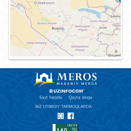
Sayt haqida
Qayta aloqa
BIZ IJTIMOIY TARMOQLARDA: