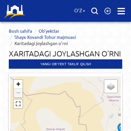
Open
O'Z
Menu
Bosh sahifa
Ob'yektlar​
Shayx Xovandi Tohur majmuasi
Xaritadagi joylashgan o'rni
XARITADAGI JOYLASHGAN O'RNI
YANGI OB'YEKT TAKLIF QILISH
+
−