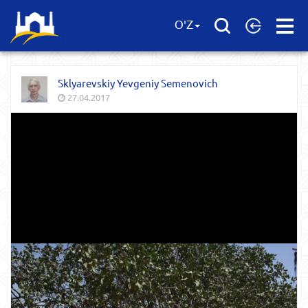
Open
O'Z
Menu
Sklyarevskiy Yevgeniy Semenovich
27.04.2017