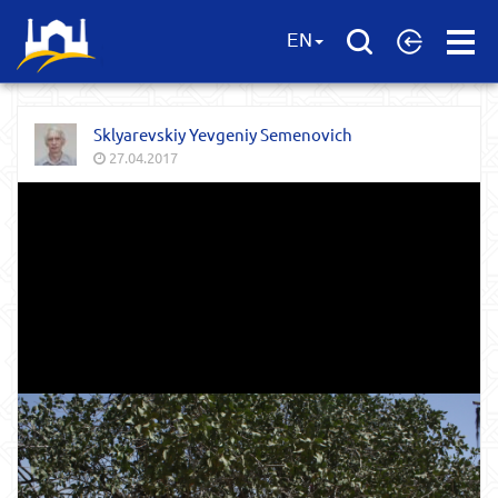
Open
EN
Menu
Sklyarevskiy Yevgeniy Semenovich
27.04.2017