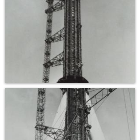
0
720
0
574