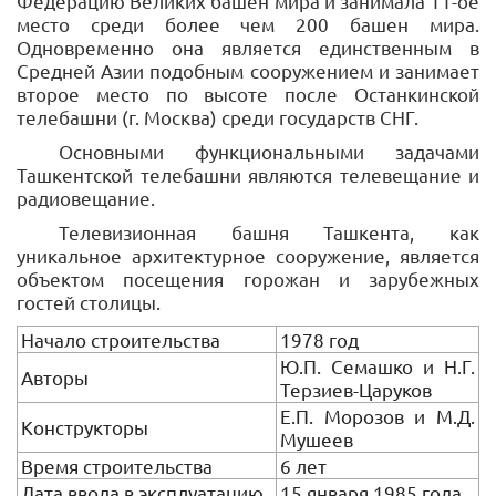
Федерацию Великих башен мира и занимала 11-ое
место среди более чем 200 башен мира.
Одновременно она является единственным в
Средней Азии подобным сооружением и занимает
второе место по высоте после Останкинской
телебашни (г. Москва) среди государств СНГ.
Основными функциональными задачами
Ташкентской телебашни являются телевещание и
радиовещание.
Телевизионная башня Ташкента, как
уникальное архитектурное сооружение, является
объектом посещения горожан и зарубежных
гостей столицы.
Начало строительства
1978 год
Ю.П. Семашко и Н.Г.
Авторы
Терзиев-Царуков
Е.П. Морозов и М.Д.
Конструкторы
Мушеев
Время строительства
6 лет
Дата ввода в эксплуатацию
15 января 1985 года