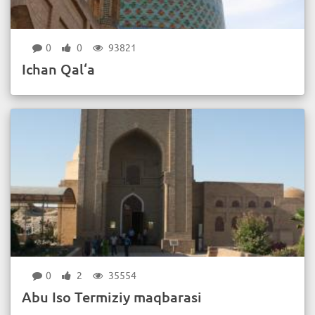
0
0
93821
Ichan Qal‘a
0
2
35554
Abu Iso Termiziy maqbarasi