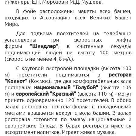
инженеры Е.П. Морозов и М.Д. Мушеев.
В фойе расположены макеты всех башен,
входящих в Ассоциацию всех Великих Башен
Мира.
Для подъема посетителей на телебашне
установлены три скоростных лифта
фирмы
"Шиндлер"
, в считанные секунды
поднимающий людей на высоту 100 метров
(скорость не менее 4, 8 м/с).
С круговой смотровой площадки (высота 100
м) посетители поднимаются в
ресторан
"Коинот"
(Космос), где два комфортабельных зала
ресторана:
национальный "Голубой"
(высота 105
м) и
европейский "Красный"
(высота 110 м) - могут
принять одновременно 120 посетителей. В обоих
залах ресторана пол-платформа с посадочными
местами вращается вокруг ствола башни. В залах
ресторана готовится по заказу национальные и
европейские блюда. В барах ресторана имеется
ассортимент напитков. Играет живая музыка.