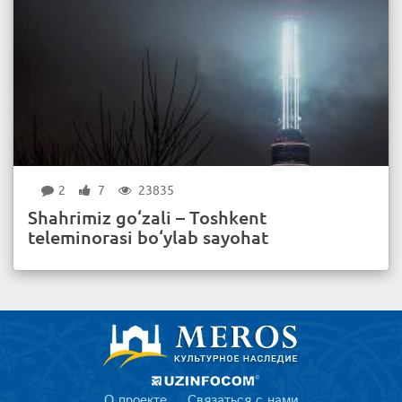
2
7
23835
Shahrimiz go‘zali – Toshkent
teleminorasi bo‘ylab sayohat
О проекте
Связаться с нами