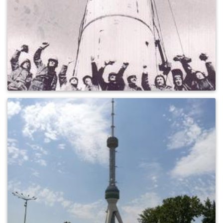
0
627
0
804