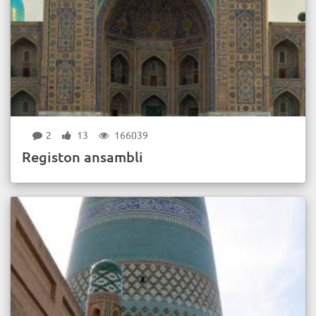
2
13
166039
Registon ansambli