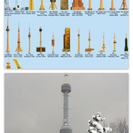
0
1444
0
737