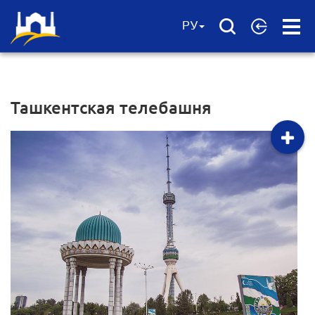
Open
РУ
Menu
Ташкентская телебашня