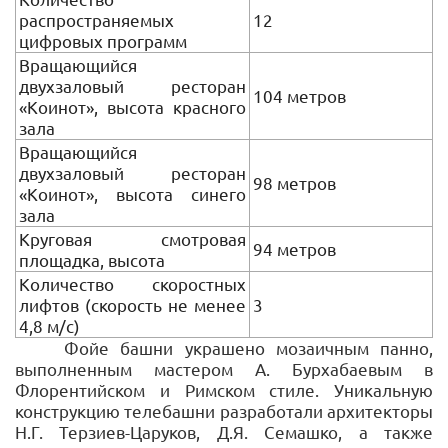
распространяемых
12
цифровых программ
Вращающийся
двухзаловый ресторан
104 метров
«Коинот», высота красного
зала
Вращающийся
двухзаловый ресторан
98 метров
«Коинот», высота синего
зала
Круговая смотровая
94 метров
площадка, высота
Количество скоростных
лифтов (скорость не менее
3
4,8 м/с)
Фойе башни украшено мозаичным панно,
выполненным мастером А. Бурхабаевым в
Флорентийском и Римском стиле. Уникальную
конструкцию телебашни разработали архитекторы
Н.Г. Терзиев-Царуков, Д.Я. Семашко, а также