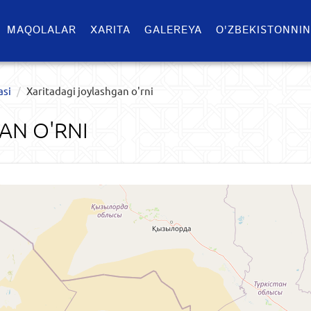
MAQOLALAR
XARITA
GALEREYA
O'ZBEKISTONNIN
asi
Xaritadagi joylashgan o'rni
AN O'RNI