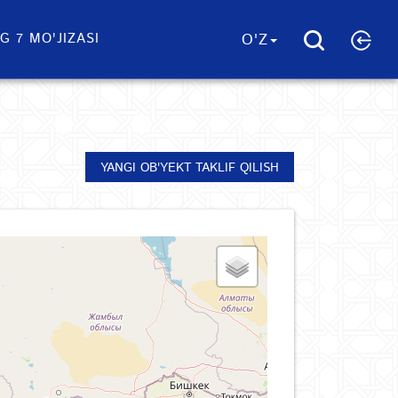
G 7 MO'JIZASI
O'Z
YANGI OB'YEKT TAKLIF QILISH