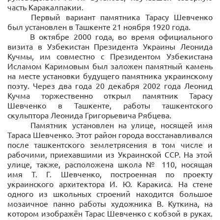
часть Каракалпакии.
Первый вариант памятника Тарасу Шевченко
был установлен в Ташкенте 21 ноября 1920 года.
В октябре 2000 года, во время официального
визита в Узбекистан Президента Украины Леонида
Кучмы, им совместно с Президентом Узбекистана
Исламом Каримовым был заложен памятный камень
на месте установки будущего памятника украинскому
поэту. Через два года 20 декабря 2002 года Леонид
Кучма торжественно открыл памятник Тарасу
Шевченко в Ташкенте, работы ташкентского
скульптора Леонида Григорьевича Рябцева.
Памятник установлен на улице, носящей имя
Тараса Шевченко. Этот район города восстанавливался
после ташкентского землетрясения в том числе и
рабочими, приехавшими из Украинской ССР. На этой
улице, также, расположена школа № 110, носящая
имя Т. Г. Шевченко, построенная по проекту
украинского архитектора И. Ю. Каракиса. На стене
одного из школьных строений находится большое
мозаичное панно работы художника В. Куткина, на
котором изображён Тарас Шевченко с кобзой в руках.