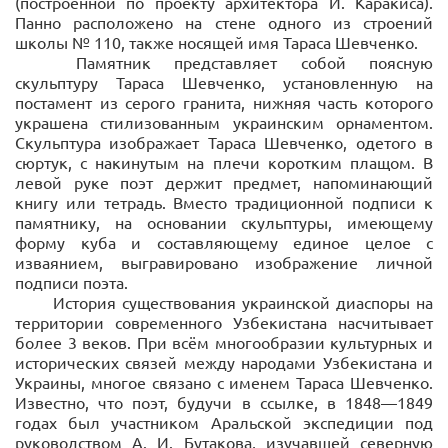
(построенной по проекту архитектора И. Каракиса).
Панно расположено на стене одного из строений
школы № 110, также носящей имя Тараса Шевченко.
Памятник представляет собой поясную
скульптуру Тараса Шевченко, установленную на
постамент из серого гранита, нижняя часть которого
украшена стилизованным украинским орнаментом.
Скульптура изображает Тараса Шевченко, одетого в
сюртук, с накинутым на плечи коротким плащом. В
левой руке поэт держит предмет, напоминающий
книгу или тетрадь. Вместо традиционной подписи к
памятнику, на основании скульптуры, имеющему
форму куба и составляющему единое целое с
изваянием, выгравировано изображение личной
подписи поэта.
История существования украинской диаспоры на
территории современного Узбекистана насчитывает
более 3 веков. При всём многообразии культурных и
исторических связей между народами Узбекистана и
Украины, многое связано с именем Тараса Шевченко.
Известно, что поэт, будучи в ссылке, в 1848—1849
годах был участником Аральской экспедиции под
руководством А. И. Бутакова, изучавшей северную