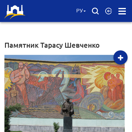
Open
РУ
Menu
Памятник Тарасу Шевченко