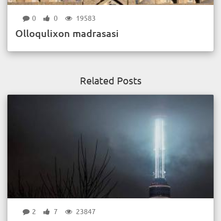
0
0
19583
Olloqulixon madrasasi
Related Posts
2
7
23847