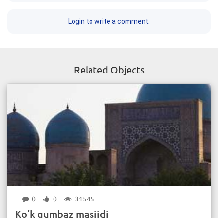
Login to write a comment.
Related Objects
0
0
31545
Ko‘k gumbaz masjidi