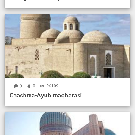
0
0
26109
Chashma-Ayub maqbarasi