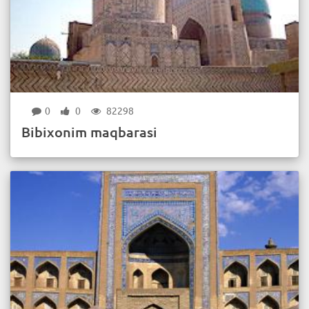
0
0
82298
Bibixonim maqbarasi