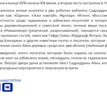
на в конце XVIII-начала XIX веков, а вторая часть построена в 
ранились жилые комнаты и два рабочих кабинета Садридди
кие как: «Одина», «Эски мактаб», «Куллар», «Ятим», «Восс
естность среди таджикских и узбекских писателей и литер
ы дореволюционной и советской эпохи, личные вещи писат
ся «Накшинкор» (узорчатый, разрисованный), находится сан
 принимал гостей, таких как Гафур Гулям, Абдурауф Фитрат, 
д Алимджан и другие известные поэты и писатели, которые 
енные самим Айни деревья, среди них: две яблони (любимый фр
зведений, книги писателя, которые были изданы на многих
в книг на узбекском языке, пятнадцать томов на таджикском
ах. Внутри двора дома установлен бюст Садриддина Айни, ко
культурные мероприятия и творческие встречи.
uzeji/197934