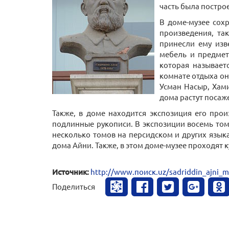
часть была построе
В доме-музее сох
произведения, та
принесли ему изв
мебель и предмет
которая называет
комнате отдыха он
Усман Насыр, Хами
дома растут посаж
Также, в доме находится экспозиция его прои
подлинные рукописи. В экспозиции восемь томо
несколько томов на персидском и других язык
дома Айни. Также, в этом доме-музее проходят 
Источник:
http://www.поиск.uz/sadriddin_ajni_m
Поделиться