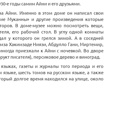
1930-е годы самим Айни и его друзьями.
на Айни. Именно в этом доме он написал свои
тание Муканны» и другие произведения которые
аторов. В доме-музее можно посмотреть вещи,
еля, его рабочий стол. В углу одной комнаты
дал у которого он грелся зимой. А в соседней
Хамза Хакимзаде Ниязи, Абдулло Гани, Миртемир,
иногда приезжали к Айни с ночевкой. Во дворе
укт писателя), персиковое дерево и виноград.
 языках, газеты и журналы того периода и его
 языке, шесть томов на русском языке, а также
торый долгое время находился на улице, около