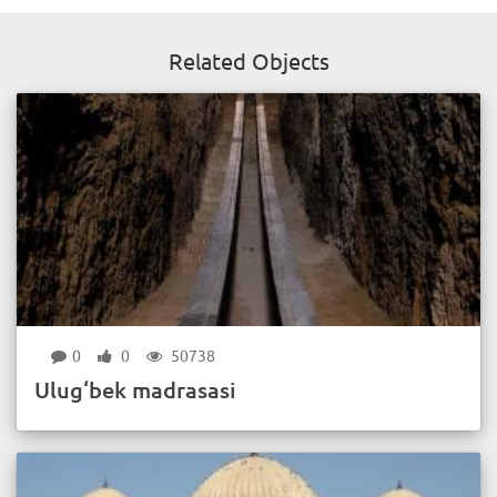
Related Objects
0
0
50738
Ulug‘bek madrasasi