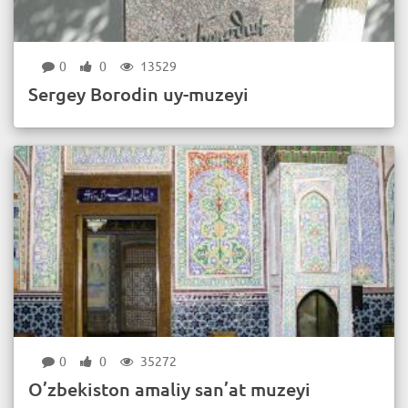
0
0
13529
Sergey Borodin uy-muzeyi
0
0
35272
O’zbekiston amaliy san’at muzeyi