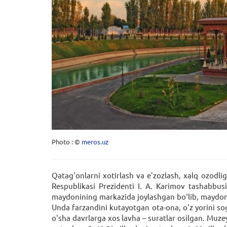
Photo : ©
meros.uz
Qatag'onlarni xotirlash va e'zozlash, xalq ozodli
Respublikasi Prezidenti I. A. Karimov tashabbusi
maydonining markazida joylashgan bo‘lib, maydonga
Unda farzandini kutayotgan ota-ona, o'z yorini so
o'sha davrlarga xos lavha – suratlar osilgan. Muzey 7