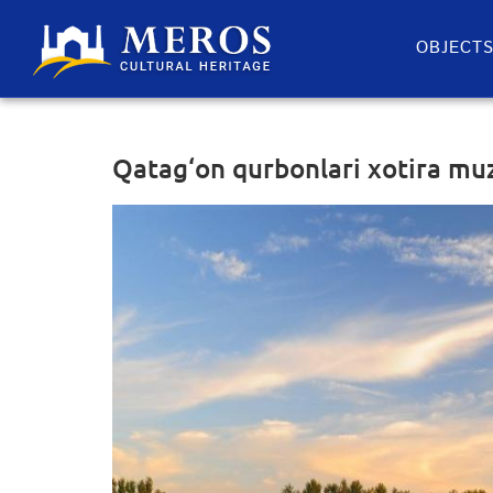
OBJECT
Qatag‘on qurbonlari xotira mu