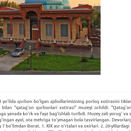
gi yo'lida qurbon bo'lgan ajdodlarimizning porloq xotirasini tik
 bilan “qatag'on qurbonlari xotirasi” muzeyi ochildi. “Qatag'on
 yanada ko‘rk va fayz bag‘ishlab turibdi. Muzey zali yorug‘ va sh
g'ingan ayol, ota mehriga to'ymagan bola tasvirlangan. Devorlar
 bo‘limdan iborat. 1. XIX asr o'rtalari va oxirlari. 2. 20-yillardagi 