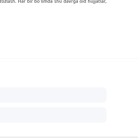
e'zozlash. Har bir bo'limda shu davrga oid hujjatlar,