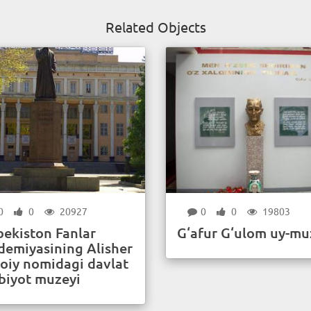
Related Objects
0
0
20927
0
0
19803
bekiston Fanlar
G‘afur G‘ulom uy-mu
demiyasining Alisher
oiy nomidagi davlat
biyot muzeyi