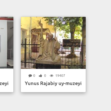
0
0
19407
zeyi
Yunus Rajabiy uy-muzeyi