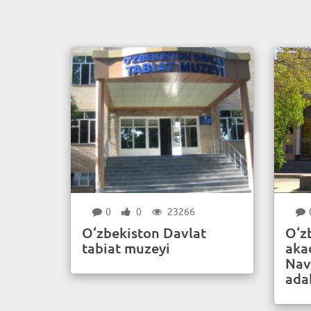
0
0
23266
O‘zbekiston Davlat
O‘z
tabiat muzeyi
aka
Nav
ada