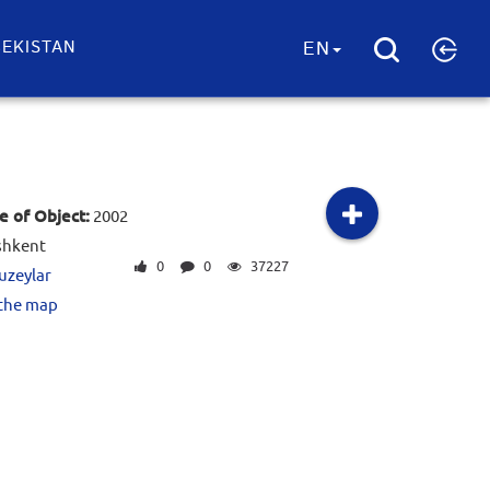
EKISTAN
EN
e of Object:
2002
shkent
0
0
37227
uzeylar
 the map