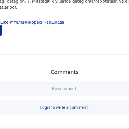
dagi qatag'on. 7. Mustaqillik yillarida qatag'onlarni xotirlash va 
atlar bor.
Тошкент телеминораси қаршисда
Comments
No comment.
Login to write a comment.