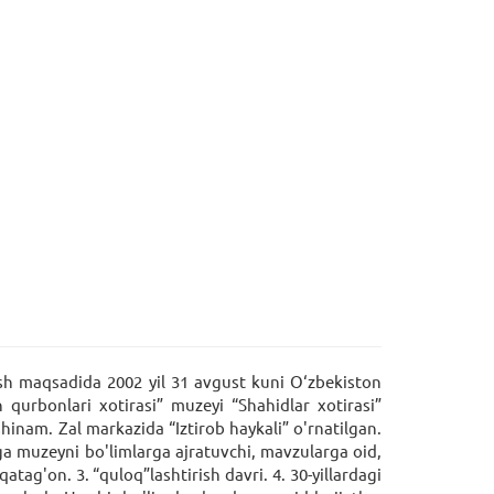
lash maqsadida 2002 yil 31 avgust kuni O‘zbekiston
 qurbonlari xotirasi” muzeyi “Shahidlar xotirasi”
inam. Zal markazida “Iztirob haykali” o'rnatilgan.
ga muzeyni bo'limlarga ajratuvchi, mavzularga oid,
qatag'on. 3. “quloq”lashtirish davri. 4. 30-yillardagi