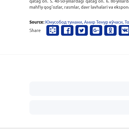
qatag'on. 5. 40-50-yillardagi qatag'on. 6. 80-yillar
mahfiy qog'ozlar, rasmlar, davr lavhalari va ekspon
Source:
Юнусобод тумани, Амир Темур кўчаси, 
Share