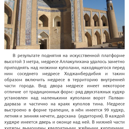
В результате поднятия на искусственной платформе
высотой 3 метра, медресе Аллакулихана удалось заметно
приподнять над низкими куполами, находящегося перед
ним соседнего медресе Ходжамбердибия и таким
образом включить медресе в территорию внутренней
части города. Вид двора медресе имеет некоторое
отличие от традиционных форм:- ряд двухэтажных худжр
установлен над маленькими куполами ворот Палван-
дарваза и частично на краях куполов тима. Медресе
выстроено в форме трапеции, в нём имеется 99 худжр,
летняя и зимняя мечети, дарсхана (аудитория). В каждой
худжре имеется дверь и оконце над ней. В нижней части
худжры вымощены квадратными жжёными кирпичами,