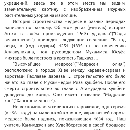
украшений, здесь же в этом месте мы видим
замечательную картину с изображением ажурных
растительных узоров на майолике.
История строительства медресе в разных периодах
написана по разному. Об этом устаз (учитель) историк
Агехи в своём произведении “Риёз уд-давла”(“Сады
великолепия”) приводит следующие сведения:- “В год
овцы, в (год хиджры) 1251 (1835 г.) по повелению
Аллакулихана, под руководством Мухаммед Юсуфа
михтара была построена крепость Ташхауз …
“Высочайшее медресе”(“Мадрасаи олия”)
расположено в городе Хиве между караван-сараем и
воротами Пахлаван дарваза … строительство его было
начато во главе с Мухаммедом Риза кушбеги. После его
смерти строительство во главе с Атамурадом кушбеги
доведено до конца. Оно имеет название “Мадрасаи
хан”(“Ханское медресе”).
Но воспоминаиям хивинских старожилов, одно время
(в 1961 году) на маленькой колонне, украшавшей ворота
медресе была надпись, показывающая 1834 год. Наш
учитель Камилджан ака Худайбергенов в своей брошюре