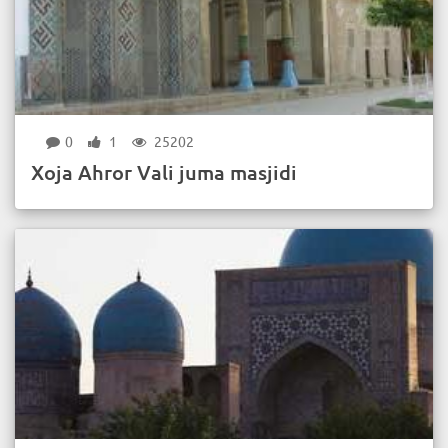
0
1
25202
Xoja Ahror Vali juma masjidi