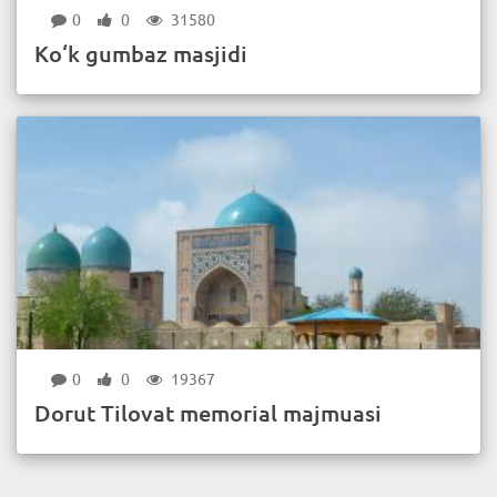
0
0
31580
Ko‘k gumbaz masjidi
0
0
19367
Dorut Tilovat memorial majmuasi