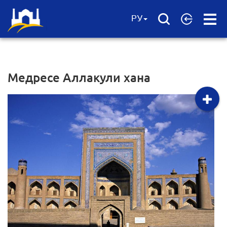
Open
РУ
Menu
Медресе Аллакули хана