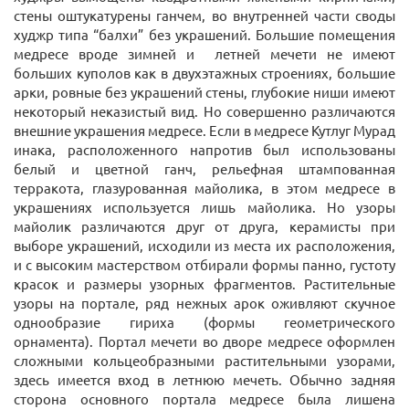
стены оштукатурены ганчем, во внутренней части своды
худжр типа “балхи” без украшений. Большие помещения
медресе вроде зимней и летней мечети не имеют
больших куполов как в двухэтажных строениях, большие
арки, ровные без украшений стены, глубокие ниши имеют
некоторый неказистый вид. Но совершенно различаются
внешние украшения медресе. Если в медресе Кутлуг Мурад
инака, расположенного напротив был использованы
белый и цветной ганч, рельефная штампованная
терракота, глазурованная майолика, в этом медресе в
украшениях используется лишь майолика. Но узоры
майолик различаются друг от друга, керамисты при
выборе украшений, исходили из места их раcположения,
и с высоким мастерством отбирали формы панно, густоту
красок и размеры узорных фрагментов. Растительные
узоры на портале, ряд нежных арок оживляют скучное
однообразие гириха (формы геометрического
орнамента). Портал мечети во дворе медресе оформлен
сложными кольцеобразными растительными узорами,
здесь имеется вход в летнюю мечеть. Обычно задняя
сторона основного портала медресе была лишена