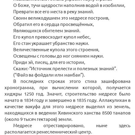
О боже, тучи щедрости наполнив водой в изобилии,
Преврати все его места в реку знаний.
Своим великодушием это медресе построив,
Обратил его в сердца проcвещённых,
Являющихся обителем знаний.
Его купол превосходит купол небес,
Его стан украшает убранство науки.
Величественные купола этого строения,
Освещены с головы до ног сиянием науки.
Приди эй, писец, для его истории,
Скажи:-“Источник прелести и полезных знаний”.
(“Файз ва фойдали илм манбаи”).
В последних строках этого стиха зашифрована
хронограмма, при вычислении которой, получается
хиджры 1250 год. Значит, строительство медресе было
начато в 1834 году и завершено в 1835 году. Аллакулихан в
качестве вакуфа для этого медресе выделил из земель,
находящихся в ведении Хивинского ханства 8500 танапов
(около 9 тысяч гектаров) земли.
Медресе отреставрировано, ныне здесь
располагается ремесленнический центр.