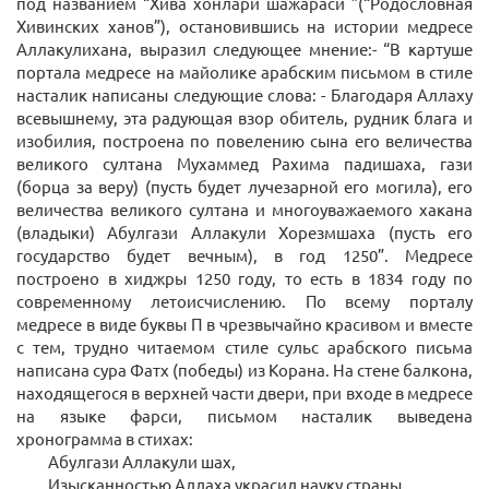
под названием “Хива хонлари шажараси ”(“Родословная
Хивинских ханов”), остановившись на истории медресе
Аллакулихана, выразил следующее мнение:- “В картуше
портала медресе на майолике арабским письмом в стиле
насталик написаны следующие слова: - Благодаря Аллаху
всевышнему, эта радующая взор обитель, рудник блага и
изобилия, построена по повелению сына его величества
великого султана Мухаммед Рахима падишаха, гази
(борца за веру) (пусть будет лучезарной его могила), его
величества великого султана и многоуважаемого хакана
(владыки) Абулгази Аллакули Хорезмшаха (пусть его
государство будет вечным), в год 1250”. Медресе
построено в хиджры 1250 году, то есть в 1834 году по
современному летоисчислению. По всему порталу
медресе в виде буквы П в чрезвычайно красивом и вместе
с тем, трудно читаемом стиле сульс арабского письма
написана сура Фатх (победы) из Корана. На стене балкона,
находящегося в верхней части двери, при входе в медресе
на языке фарси, письмом насталик выведена
хронограмма в стихах:
Абулгази Аллакули шах,
Изысканностью Аллаха украсил науку страны.