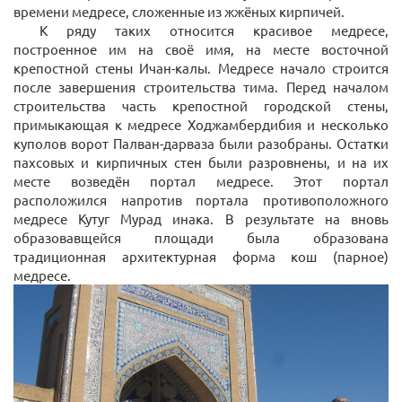
времени медресе, сложенные из жжёных кирпичей.
К ряду таких относится красивое медресе,
построенное им на своё имя, на месте восточной
крепостной стены Ичан-калы. Медресе начало строится
после завершения строительства тима. Перед началом
строительства часть крепостной городской стены,
примыкающая к медресе Ходжамбердибия и несколько
куполов ворот Палван-дарваза были разобраны. Остатки
пахсовых и кирпичных стен были разровнены, и на их
месте возведён портал медресе. Этот портал
расположился напротив портала противоположного
медресе Кутуг Мурад инака. В результате на вновь
образовавщейся площади была образована
традиционная архитектурная форма кош (парное)
медресе.