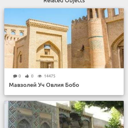
0
0
14475
Мавзолей Уч Овлия Бобо