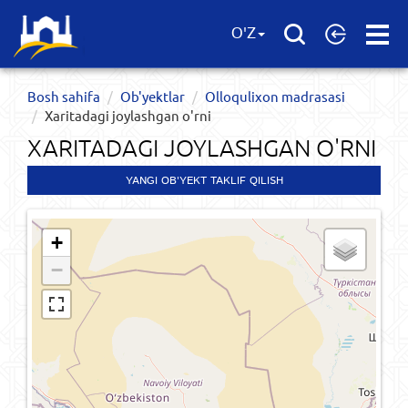
Open
O'Z
Menu
Bosh sahifa
Ob'yektlar​
Olloqulixon madrasasi
Xaritadagi joylashgan o'rni
XARITADAGI JOYLASHGAN O'RNI
YANGI OB'YEKT TAKLIF QILISH
+
−