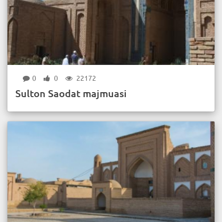
0
0
22172
Sulton Saodat majmuasi