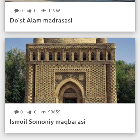
0
0
11966
Do‘st Alam madrasasi
0
0
99659
Ismoil Somoniy maqbarasi