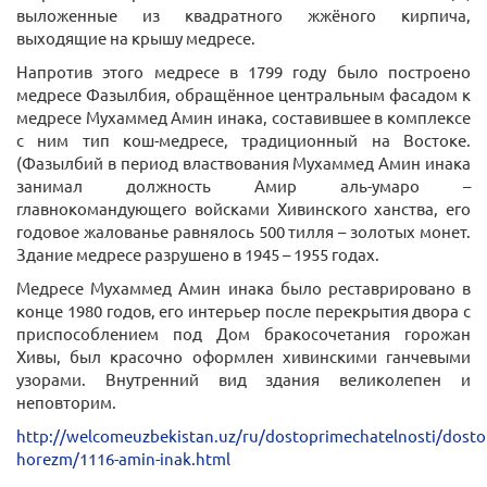
выложенные из квадратного жжёного кирпича,
выходящие на крышу медресе.
Напротив этого медресе в 1799 году было построено
медресе Фазылбия, обращённое центральным фасадом к
медресе Мухаммед Амин инака, составившее в комплексе
с ним тип кош-медресе, традиционный на Востоке.
(Фазылбий в период властвования Мухаммед Амин инака
занимал должность Амир аль-умаро –
главнокомандующего войсками Хивинского ханства, его
годовое жалованье равнялось 500 тилля – золотых монет.
Здание медресе разрушено в 1945 – 1955 годах.
Медресе Мухаммед Амин инака было реставрировано в
конце 1980 годов, его интерьер после перекрытия двора с
приспособлением под Дом бракосочетания горожан
Хивы, был красочно оформлен хивинскими ганчевыми
узорами. Внутренний вид здания великолепен и
неповторим.
http://welcomeuzbekistan.uz/ru/dostoprimechatelnosti/dosto
horezm/1116-amin-inak.html