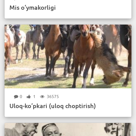
Mis o‘ymakorligi
0
1
36575
Uloq-ko‘pkari (uloq choptirish)