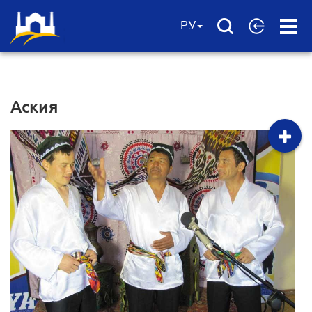
Open
РУ
Menu
Аския