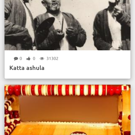
0
0
31302
Katta ashula