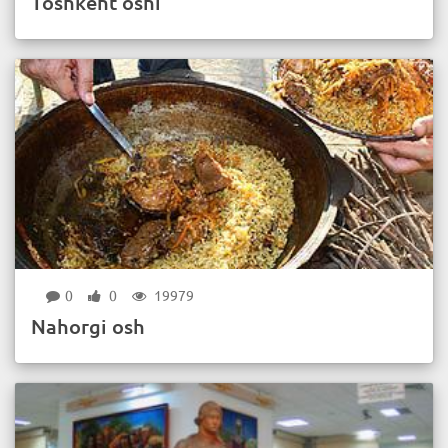
Toshkent oshi
0
0
19979
Nahorgi osh