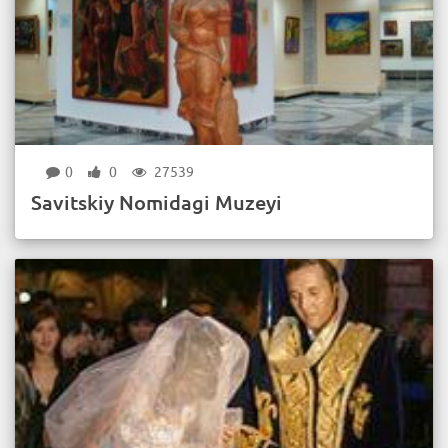
0
0
27539
Savitskiy Nomidagi Muzeyi