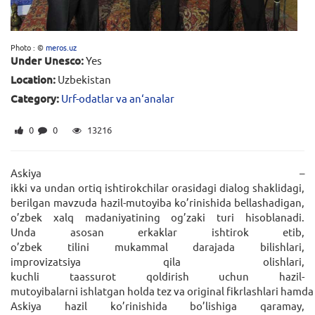
Photo : ©
meros.uz
Under Unesco:
Yes
Location:
Uzbekistan
Category:
Urf-odatlar va an‘analar
0
0
13216
Askiya –
ikki va undan ortiq ishtirokchilar orasidagi dialog shaklidagi,
berilgan mavzuda hazil-mutoyiba ko’rinishida bellashadigan,
o’zbek xalq madaniyatining og’zaki turi hisoblanadi.
Unda asosan erkaklar ishtirok etib,
o’zbek tilini mukammal darajada bilishlari,
improvizatsiya qila olishlari,
kuchli taassurot qoldirish uchun hazil-
mutoyibalarni ishlatgan holda tez va original fikrlashlari hamda 
Askiya hazil ko’rinishida bo’lishiga qaramay,