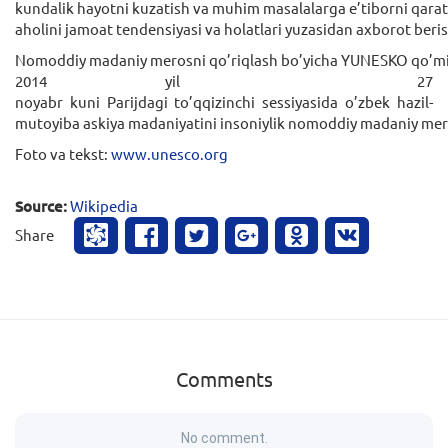
kundalik hayotni kuzatish va muhim masalalarga e’tiborni qarati
aholini jamoat tendensiyasi va holatlari yuzasidan axborot beri
Nomoddiy madaniy merosni qo’riqlash bo’yicha YUNESKO qo’m
2014 yil 27
noyabr kuni Parijdagi to’qqizinchi sessiyasida o’zbek hazil-
mutoyiba askiya madaniyatini insoniylik nomoddiy madaniy meros
Foto va tekst:
www.unesco.org
Source:
Wikipedia
Share
Comments
No comment.