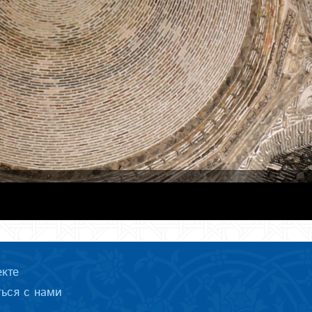
екте
ться с нами