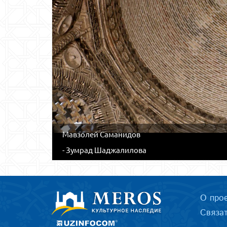
Мавзолей Саманидов
- Зумрад Шаджалилова
О про
Связа