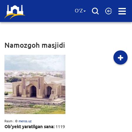
Open
O'Z
Menu
Namozgoh masjidi
Rasm : ©
meros.uz
Ob'yekt yaratilgan sana:
1119