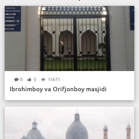
0
0
15671
Ibrohimboy va Orifjonboy masjidi