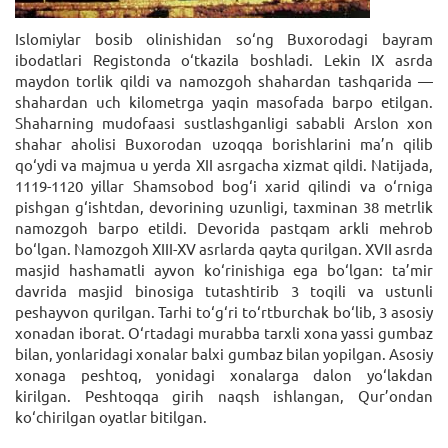
Islomiylar bosib olinishidan so‘ng Buxorodagi bayram
ibodatlari Registonda o‘tkazila boshladi. Lekin IX asrda
maydon torlik qildi va namozgoh shahardan tashqarida —
shahardan uch kilometrga yaqin masofada barpo etilgan.
Shaharning mudofaasi sustlashganligi sababli Arslon xon
shahar aholisi Buxorodan uzoqqa borishlarini ma’n qilib
qo‘ydi va majmua u yerda XII asrgacha xizmat qildi. Natijada,
1119-1120 yillar Shamsobod bog‘i xarid qilindi va o‘rniga
pishgan g‘ishtdan, devorining uzunligi, taxminan 38 metrlik
namozgoh barpo etildi. Devorida pastqam arkli mehrob
bo‘lgan. Namozgoh XIII-XV asrlarda qayta qurilgan. XVII asrda
masjid hashamatli ayvon ko‘rinishiga ega bo‘lgan: ta’mir
davrida masjid binosiga tutashtirib 3 toqili va ustunli
peshayvon qurilgan. Tarhi to‘g‘ri to‘rtburchak bo‘lib, 3 asosiy
xonadan iborat. O‘rtadagi murabba tarxli xona yassi gumbaz
bilan, yonlaridagi xonalar balxi gumbaz bilan yopilgan. Asosiy
xonaga peshtoq, yonidagi xonalarga dalon yo‘lakdan
kirilgan. Peshtoqqa girih naqsh ishlangan, Qur’ondan
ko‘chirilgan oyatlar bitilgan.