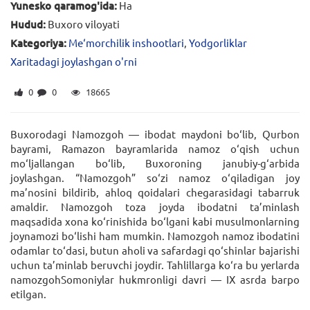
Yunesko qaramog'ida:
Ha
Hudud:
Buxoro viloyati
Kategoriya:
Me‘morchilik inshootlari
,
Yodgorliklar
Xaritadagi joylashgan o'rni
0
0
18665
Buxorodagi Namozgoh — ibodat maydoni bo‘lib, Qurbon
bayrami, Ramazon bayramlarida namoz o‘qish uchun
mo‘ljallangan bo‘lib, Buxoroning janubiy-g‘arbida
joylashgan. “Namozgoh” so‘zi namoz o‘qiladigan joy
ma’nosini bildirib, ahloq qoidalari chegarasidagi tabarruk
amaldir. Namozgoh toza joyda ibodatni ta’minlash
maqsadida xona ko‘rinishida bo‘lgani kabi musulmonlarning
joynamozi bo‘lishi ham mumkin. Namozgoh namoz ibodatini
odamlar to‘dasi, butun aholi va safardagi qo‘shinlar bajarishi
uchun ta’minlab beruvchi joydir. Tahlillarga ko‘ra bu yerlarda
namozgohSomoniylar hukmronligi davri — IX asrda barpo
etilgan.