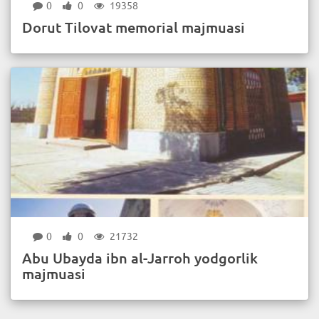
0
0
19358
Dorut Tilovat memorial majmuasi
0
0
21732
Abu Ubayda ibn al-Jarroh yodgorlik
majmuasi