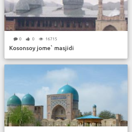
0
0
16715
Kosonsoy jome` masjidi