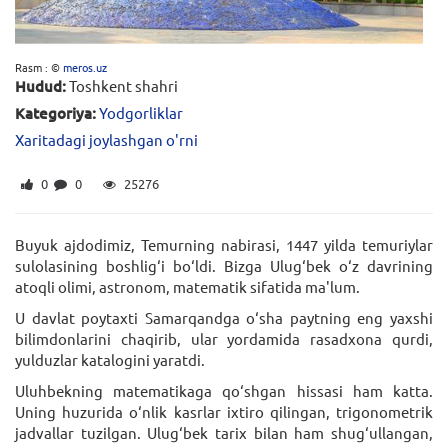
Rasm : ©
meros.uz
Hudud:
Toshkent shahri
Kategoriya:
Yodgorliklar
Xaritadagi joylashgan o'rni
0
0
25276
Buyuk ajdodimiz, Temurning nabirasi, 1447 yilda temuriylar
sulolasining boshlig‘i bo‘ldi. Bizga Ulug‘bek o‘z davrining
atoqli olimi, astronom, matematik sifatida ma'lum.
U davlat poytaxti Samarqandga o‘sha paytning eng yaxshi
bilimdonlarini chaqirib, ular yordamida rasadxona qurdi,
yulduzlar katalogini yaratdi.
Uluhbekning matematikaga qo‘shgan hissasi ham katta.
Uning huzurida o‘nlik kasrlar ixtiro qilingan, trigonometrik
jadvallar tuzilgan. Ulug‘bek tarix bilan ham shug‘ullangan,