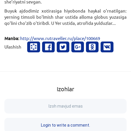
she'riyatni sevgan.
Buyuk ajdodimiz xotirasiga hiyobonda haykal o‘rnatilgan:
yerning timsoli bo‘lmish shar ustida alloma globus yuzasiga
qo‘lini cho‘zib o‘tiribdi. U Yer ustida, atrofida yulduzlar...
Manba:
http://www.rutraveller.ru/place/100669
Ulashish
Izohlar
Izoh mavjud emas
Login to write a comment.