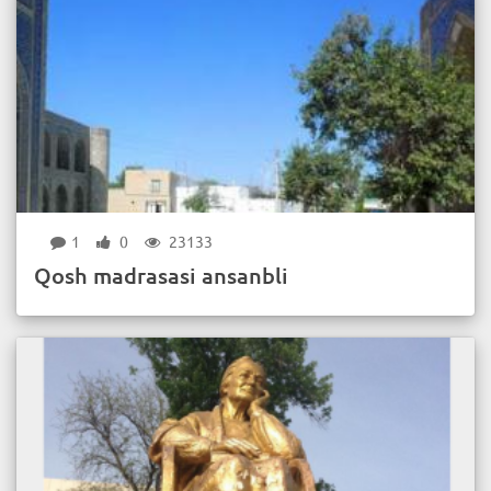
1
0
23133
Qosh madrasasi ansanbli