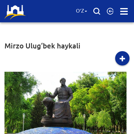
Open
O'Z
Menu
Mirzo Ulug‘bek haykali