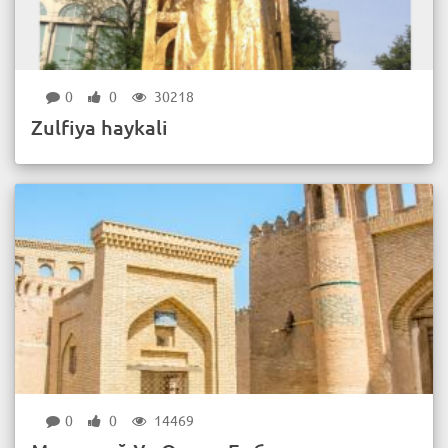
0
0
30218
Zulfiya haykali
0
0
14469