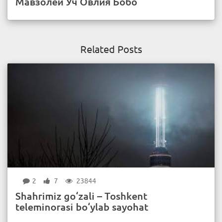
Мавзолей Уч Овлия Бобо
Related Posts
2
7
23844
Shahrimiz go‘zali – Toshkent
teleminorasi bo‘ylab sayohat