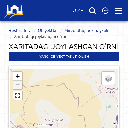
Open
O'Z
Menu
Bosh sahifa
Ob'yektlar​
Mirzo Ulug‘bek haykali
Xaritadagi joylashgan o'rni
XARITADAGI JOYLASHGAN O'RNI
YANGI OB'YEKT TAKLIF QILISH
+
−