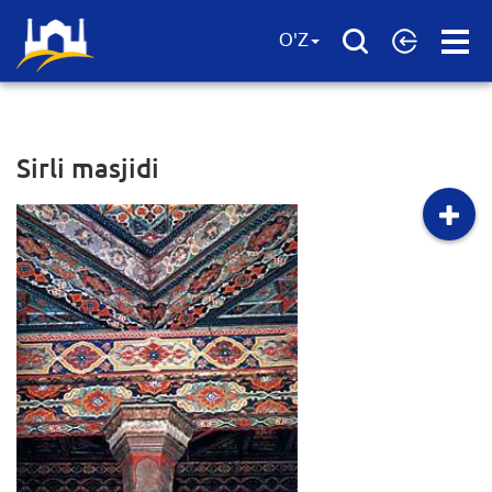
Open
O'Z
Menu
Sirli masjidi