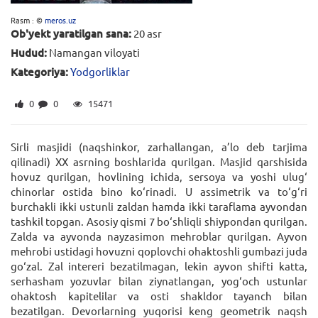
Rasm : ©
meros.uz
Ob'yekt yaratilgan sana:
20 asr
Hudud:
Namangan viloyati
Kategoriya:
Yodgorliklar
0
0
15471
Sirli masjidi (naqshinkor, zarhallangan, a’lo deb tarjima
qilinadi) XX asrning boshlarida qurilgan. Masjid qarshisida
hovuz qurilgan, hovlining ichida, sersoya va yoshi ulug‘
chinorlar ostida bino ko‘rinadi. U assimetrik va to‘g‘ri
burchakli ikki ustunli zaldan hamda ikki taraflama ayvondan
tashkil topgan. Asosiy qismi 7 bo‘shliqli shiypondan qurilgan.
Zalda va ayvonda nayzasimon mehroblar qurilgan. Ayvon
mehrobi ustidagi hovuzni qoplovchi ohaktoshli gumbazi juda
go‘zal. Zal intereri bezatilmagan, lekin ayvon shifti katta,
serhasham yozuvlar bilan ziynatlangan, yog‘och ustunlar
ohaktosh kapitelilar va osti shakldor tayanch bilan
bezatilgan. Devorlarning yuqorisi keng geometrik naqsh