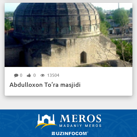
0
0
13504
Abdulloxon To‘ra masjidi