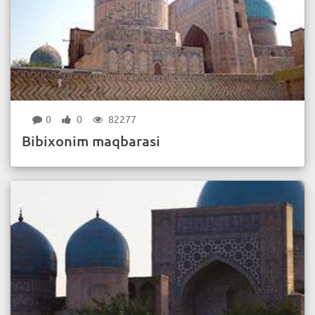
0
0
82277
Bibixonim maqbarasi