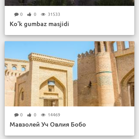
0
0
31533
Ko‘k gumbaz masjidi
0
0
14469
Мавзолей Уч Овлия Бобо