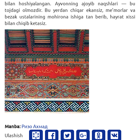
bilan hoshiyalangan. Ayvonning ajoyib naqshlari — bu
tojdagi olmozdir. Bu yerdan chiqar ekansiz, me’morlar va
bezak ustalarining mohirona ishiga tan berib, hayrat xissi
bilan chiqib ketasiz.
Manba:
Ризо Ахмад
Ulashish