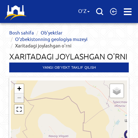
Open
O'Z
Menu
Bosh sahifa
Ob'yektlar​
O‘zbekistonning geologiya muzeyi
Xaritadagi joylashgan o'rni
XARITADAGI JOYLASHGAN O'RNI
YANGI OB'YEKT TAKLIF QILISH
+
−