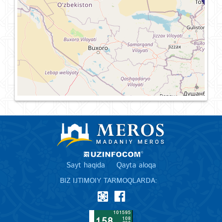
Sayt haqida
Qayta aloqa
BIZ IJTIMOIY TARMOQLARDA: