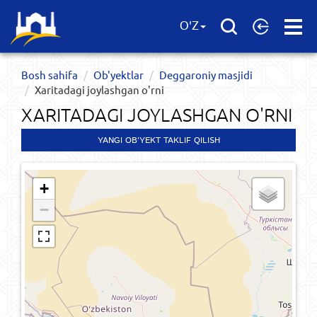
Open
O'Z
Menu
Bosh sahifa
Ob'yektlar​
Deggaroniy masjidi
Xaritadagi joylashgan o'rni
XARITADAGI JOYLASHGAN O'RNI
YANGI OB'YEKT TAKLIF QILISH
+
−