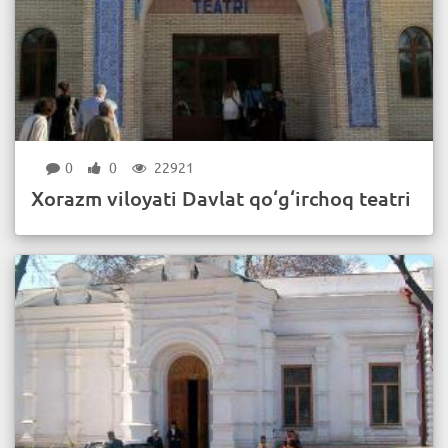
0
0
22921
Xorazm viloyati Davlat qo‘g‘irchoq teatri