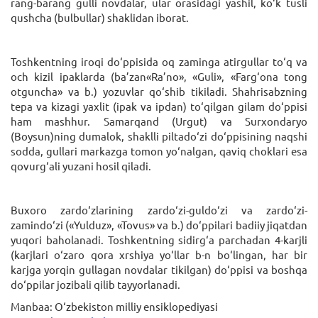
rang-barang gulli novdalar, ular orasidagi yashil, ko‘k tusli
qushcha (bulbullar) shaklidan iborat.
Toshkentning iroqi do‘ppisida oq zaminga atirgullar to‘q va
och kizil ipaklarda (ba’zan«Ra’no», «Guli», «Farg‘ona tong
otguncha» va b.) yozuvlar qo‘shib tikiladi. Shahrisabzning
tepa va kizagi yaxlit (ipak va ipdan) to‘qilgan gilam do‘ppisi
ham mashhur. Samarqand (Urgut) va Surxondaryo
(Boysun)ning dumalok, shaklli piltado‘zi do‘ppisining naqshi
sodda, gullari markazga tomon yo‘nalgan, qaviq choklari esa
qovurg‘ali yuzani hosil qiladi.
Buxoro zardo‘zlarining zardo‘zi-guldo‘zi va zardo‘zi-
zamindo‘zi («Yulduz», «Tovus» va b.) do‘ppilari badiiy jiqatdan
yuqori baholanadi. Toshkentning sidirg‘a parchadan 4-karjli
(karjlari o‘zaro qora xrshiya yo‘llar b-n bo‘lingan, har bir
karjga yorqin gullagan novdalar tikilgan) do‘ppisi va boshqa
do‘ppilar jozibali qilib tayyorlanadi.
Manbaa: O‘zbekiston milliy ensiklopediyasi