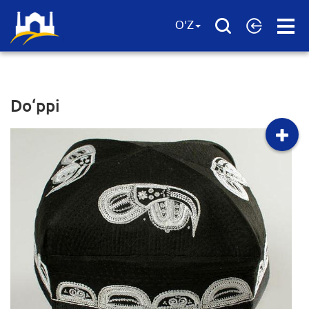
Open
O'Z
Menu
Do‘ppi