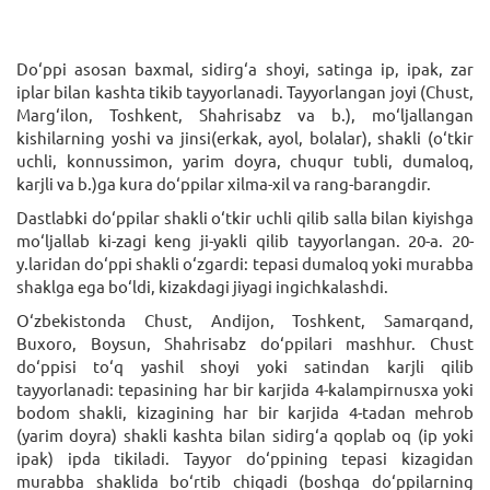
Do‘ppi asosan baxmal, sidirg‘a shoyi, satinga ip, ipak, zar
iplar bilan kashta tikib tayyorlanadi. Tayyorlangan joyi (Chust,
Marg‘ilon, Toshkent, Shahrisabz va b.), mo‘ljallangan
kishilarning yoshi va jinsi(erkak, ayol, bolalar), shakli (o‘tkir
uchli, konnussimon, yarim doyra, chuqur tubli, dumaloq,
karjli va b.)ga kura do‘ppilar xilma-xil va rang-barangdir.
Dastlabki do‘ppilar shakli o‘tkir uchli qilib salla bilan kiyishga
mo‘ljallab ki-zagi keng ji-yakli qilib tayyorlangan. 20-a. 20-
y.laridan do‘ppi shakli o‘zgardi: tepasi dumaloq yoki murabba
shaklga ega bo‘ldi, kizakdagi jiyagi ingichkalashdi.
O‘zbekistonda Chust, Andijon, Toshkent, Samarqand,
Buxoro, Boysun, Shahrisabz do‘ppilari mashhur. Chust
do‘ppisi to‘q yashil shoyi yoki satindan karjli qilib
tayyorlanadi: tepasining har bir karjida 4-kalampirnusxa yoki
bodom shakli, kizagining har bir karjida 4-tadan mehrob
(yarim doyra) shakli kashta bilan sidirg‘a qoplab oq (ip yoki
ipak) ipda tikiladi. Tayyor do‘ppining tepasi kizagidan
murabba shaklida bo‘rtib chiqadi (boshqa do‘ppilarning