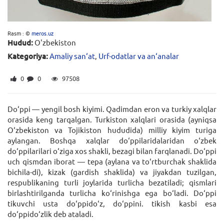
Rasm : ©
meros.uz
Hudud:
O'zbekiston
Kategoriya:
Amaliy san‘at
,
Urf-odatlar va an‘analar
0
0
97508
Do‘ppi — yengil bosh kiyimi. Qadimdan eron va turkiy xalqlar
orasida keng tarqalgan. Turkiston xalqlari orasida (ayniqsa
O‘zbekiston va Tojikiston hududida) milliy kiyim turiga
aylangan. Boshqa xalqlar do‘ppilaridalaridan o‘zbek
do‘ppilarilari o‘ziga xos shakli, bezagi bilan farqlanadi. Do‘ppi
uch qismdan iborat — tepa (aylana va to‘rtburchak shaklida
bichila-di), kizak (gardish shaklida) va jiyakdan tuzilgan,
respublikaning turli joylarida turlicha bezatiladi; qismlari
birlashtirilganda turlicha ko‘rinishga ega bo‘ladi. Do‘ppi
tikuvchi usta do‘ppido‘z, do‘ppini. tikish kasbi esa
do‘ppido‘zlik deb ataladi.