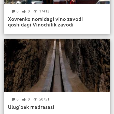
0
0
17412
Xovrenko nomidagi vino zavodi
qoshidagi Vinochilik zavodi
0
0
50751
Ulug‘bek madrasasi