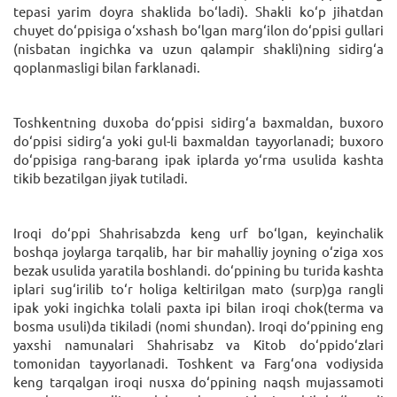
tepasi yarim doyra shaklida bo‘ladi). Shakli ko‘p jihatdan
chuyet do‘ppisiga o‘xshash bo‘lgan marg‘ilon do‘ppisi gullari
(nisbatan ingichka va uzun qalampir shakli)ning sidirg‘a
qoplanmasligi bilan farklanadi.
Toshkentning duxoba do‘ppisi sidirg‘a baxmaldan, buxoro
do‘ppisi sidirg‘a yoki gul-li baxmaldan tayyorlanadi; buxoro
do‘ppisiga rang-barang ipak iplarda yo‘rma usulida kashta
tikib bezatilgan jiyak tutiladi.
Iroqi do‘ppi Shahrisabzda keng urf bo‘lgan, keyinchalik
boshqa joylarga tarqalib, har bir mahalliy joyning o‘ziga xos
bezak usulida yaratila boshlandi. do‘ppining bu turida kashta
iplari sug‘irilib to‘r holiga keltirilgan mato (surp)ga rangli
ipak yoki ingichka tolali paxta ipi bilan iroqi chok(terma va
bosma usuli)da tikiladi (nomi shundan). Iroqi do‘ppining eng
yaxshi namunalari Shahrisabz va Kitob do‘ppido‘zlari
tomonidan tayyorlanadi. Toshkent va Farg‘ona vodiysida
keng tarqalgan iroqi nusxa do‘ppining naqsh mujassamoti