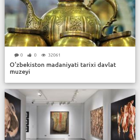
0
0
32061
O‘zbekiston madaniyati tarixi davlat
muzeyi