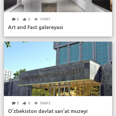
0
0
15997
Art and Fact galereyasi
0
0
56663
O‘zbekiston davlat san‘at muzeyi