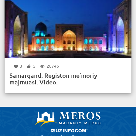
3
5
28746
Samarqand. Registon me’moriy
majmuasi. Video.