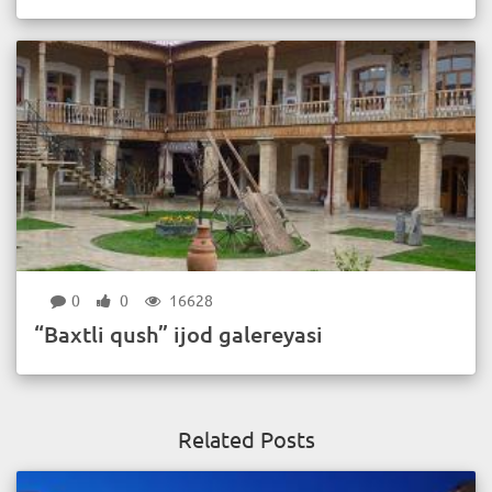
0
0
16628
“Baxtli qush” ijod galereyasi
Related Posts