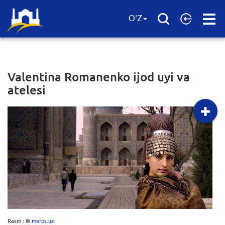
Open
O'Z
Menu
Valentina Romanenko ijod uyi va
atelesi
Rasm : ©
meros.uz