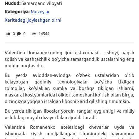
Hudud:
Samarqand viloyati
Kategoriya:
Muzeylar
Xaritadagi joylashgan o'rni
0
0
14544
Valentina Romanenkoning ijod ustaxonasi — shoyi, naqsh
solish va kashtachilik bo‘yicha samarqandlik ustalarning eng
muhim nuqtasidir.
Bu yerda avloddan-avlodga o‘zbek ustalaridan o‘tib
kelayotgan qadimiy texnologiyalar bo‘yicha tikilgan
ro‘mollar, ko‘ylaklar, sumka va boshqa tikilgan ishlarni,
maskaral kostyumlarida folklor tamoshani ko‘rish bilan birga,
o‘zingizga yoqqan istalgan libosni xarid qilishingiz mumkin.
Bu yerda tikilgan liboslar yorqin ranglar uyg‘unligi va milliy
uslubdagi noyob dizayni bilan ajralib turadi.
Valentina Romanenko atelesidagi chevarlar uyda va
ishxonada kiyish mo‘ljallangan, shuningdek, bayramona