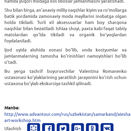
hamda yuqori modaga xos liboslar jamlanmasini yaratishadi.
Shu bilan birga, an’anaviy milliy naqshlar kiyim va ro‘mollarga
batik yordamida zamonaviy moda mayllarini inobatga olgan
holda tikiladi. Turli xil aksessuarlar ham boy sharqona
naqshlar bilan bezatiladi. Ishlaa shoyi, paxta kabi faqat tabiiy
matolardan qo‘lda tikiladi va organik bo‘yoqlardan
foydalaniladi.
Ijod uyida alohida xonasi bo‘lib, unda kostyumlar va
jamlanmalarning tamosha ko‘rinishlari namoyishlari bo‘lib
o‘tadi.
Bu yerga tashrif buyuruvchilar Valentina Romanenko
ustaxonasi ko‘ylaklarining yaratilish jarayonini ko‘rish uchun
ustaxona bo‘ylab ekskursiya tashkil qilinadi.
Manba:
http://www.advantour.com/rus/uzbekistan/samarkand/aiesha
art-workshop.htm
Ulashish