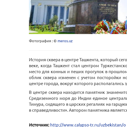
Фотография : ©
meros.uz
История сквера в центре Ташкента, который сег
веке, когда Ташкент стал центром Туркестанс
место для конных и пеших прогулок в прошлом 
облик сквера изменен с учетом посторойки н
центре города, вокруг которого располагались 
В центре сквера находится памятник знаменит
Средиземного моря до Индии единое централиз
Тимура, сидящего в царских регалиях на гарцу
в справедливости». Автором памятника являетс
Источник:
http://www.calypso-tr.ru/uzbekistan/o