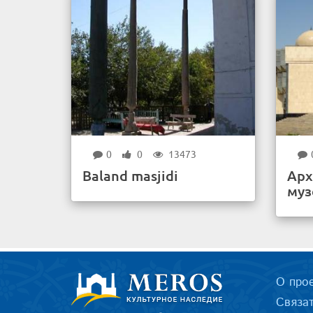
0
0
13473
Baland masjidi
Арх
муз
О про
Связа