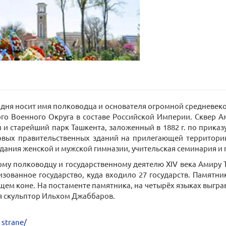
одня носит имя полководца и основателя огромной средневеко
кого Военного Округа в составе Российской Империи. Сквер
и старейший парк Ташкента, заложенный в 1882 г. по приказу
овых правительственных зданий на прилегающей территори
здания женской и мужской гимназии, учительская семинария и 
ому полководцу и государственному деятелю XIV века Амиру 
ованное государство, куда входило 27 государств. Памятн
ющем коне. На постаменте памятника, на четырёх языках выгр
я скульптор Ильхом Джаббаров.
_strane/