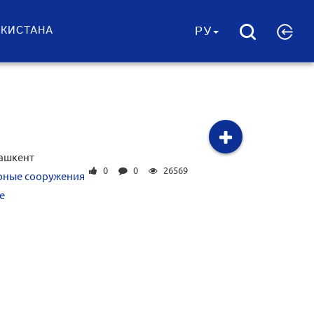
ЕКИСТАНА
РУ
ашкент
0
0
26569
рные сооружения
е