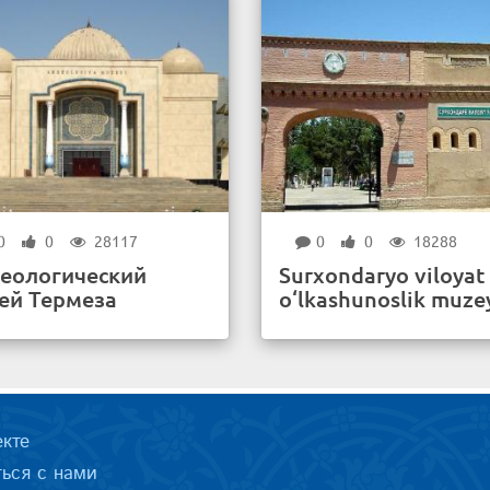
0
0
28117
0
0
18288
еологический
Surxondaryo viloyat
ей Термеза
o‘lkashunoslik muze
екте
ться с нами