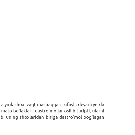
 yirik shoxi vaqt mashaqqati tufayli, deyarli yerda
ato bo‘laklari, dastro‘mollar osilib turipti, ularni
ib, uning shoxlaridan biriga dastro‘mol bog‘lagan