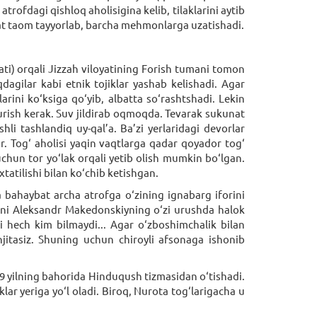
ofdagi qishloq aholisigina kelib, tilaklarini aytib
vat taom tayyorlab, barcha mehmonlarga uzatishadi.
ati) orqali Jizzah viloyatining Forish tumani tomon
agilar kabi etnik tojiklar yashab kelishadi. Agar
arini ko‘ksiga qo‘yib, albatta so‘rashtshadi. Lekin
urish kerak. Suv jildirab oqmoqda. Tevarak sukunat
hli tashlandiq uy-qal’a. Ba’zi yerlaridagi devorlar
r. Tog‘ aholisi yaqin vaqtlarga qadar qoyador tog‘
chun tor yo‘lak orqali yetib olish mumkin bo‘lgan.
tatilishi bilan ko‘chib ketishgan.
 bahaybat archa atrofga o‘zining ignabarg iforini
axtni Aleksandr Makedonskiyning o‘zi urushda halok
i hech kim bilmaydi... Agar o‘zboshimchalik bilan
njitasiz. Shuning uchun chiroyli afsonaga ishonib
29 yilning bahorida Hinduqush tizmasidan o‘tishadi.
r yeriga yo‘l oladi. Biroq, Nurota tog‘larigacha u