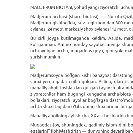
MADJERUM BIOTASI, yohud yangi ziyoratchi uchun
Madjerum archasi (sharq biotasi) — Nurota-Qizilq
Madjerum qishlog‘ida, suv tegirmonidan 300 metr 
aylanasi 24 metr, markaziy shox aylanasi 12 metr, ol
Bu sirli joyga kutilmaganda keldim. Aslida, mad
ko‘rganman. Ammo bunday sayohat menga shuncha
uchraydigan archa, muqaddas qoya, g‘or yoki mato 
surish mumkin.
Madjerumsoyda bo‘lgan kishi bahaybat daratning sh
shoxi yerga qadar egilib qolgan. Aslida, ularni sh
mahalliy aholi toshlardan qurgan tayanch-piramidal
ziyoratchilar ham bugungi kungacha archa-biota o
bo‘laklari, ziyoratchi ayollar bog‘lagan dastro‘mo
uchta shoxi tagidan o‘tib, uning shoxlaridan birig
Mahalliy aholining aytishicha, XX asr boshlarida bi
Muqaddas joy, shuningdek, qadimiy islom dini bo‘l
egalarini” ilohiylashtirish — dunyoning deyarli ba