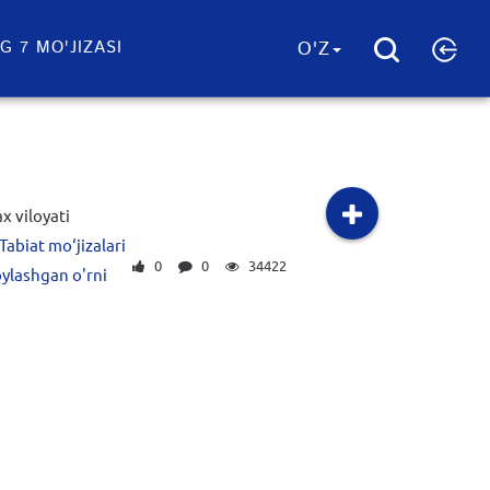
G 7 MO'JIZASI
O'Z
x viloyati
Tabiat mo‘jizalari
0
0
34422
oylashgan o'rni