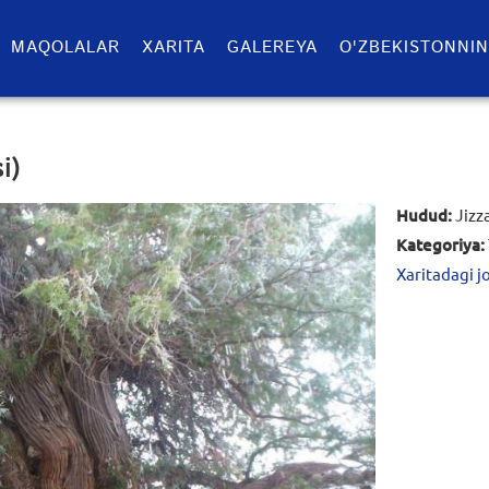
MAQOLALAR
XARITA
GALEREYA
O'ZBEKISTONNIN
i)
Hudud:
Jizza
Kategoriya:
Xaritadagi j