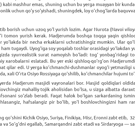
i) kabi mashhur emas, shuning uchun bu yerga muayyan bir kunda atr
rbonlik uchun qo‘y so‘yishadi, shuningdek, loy o‘chog‘larda baquv
tib borish uchun uzoq yo‘l yurish lozim. Agar Nurota (Navoi viloy
g‘i tomon yurish kerak. Madjerumda boshqa toqqa yaqin qishloqd
r yo‘lakda bir necha erkaklarni uchratishingiz mumkin. Ular qo‘ll
i ham tugaydi. Uyog‘iga soy yoqalab toshlar orasidagi yo‘lakdan y
izda syurrealistik surat namoyish bo‘ladi: tog‘ yonbag‘ridagi tos
iy xarobalarni eslatadi. Bu yer eski qishloq-qo‘rg‘on Madjerumdi
t qilar edi. U yerga ko‘chmanchi-dushmanlar oyog‘i yetmasligi u
a, xali O‘rta Osiyo Rossiyaga qo‘shilib, ko‘chmanchilar hujumi to‘x
yerda Madjerum masjidi vayronalari bor. Masjid qoldiqlari oldida
lovchingiz mahalliy tojik aholisidan bo‘lsa, u sizga albatta dar
fsonani so‘zlab beradi. Faqat halok bo‘lgan sarkardaning ismin
shlasangiz, hafsalangiz pir bo‘lib, yo‘l boshlovchingizni ham ra
 qo‘shini Kichik Osiyo, Suriya, Finikiya, Misr, Eronni zabt etib, 3
va So‘g‘dni egallab, Samarqandni zabt etadi va Sirdaryoga — sakla