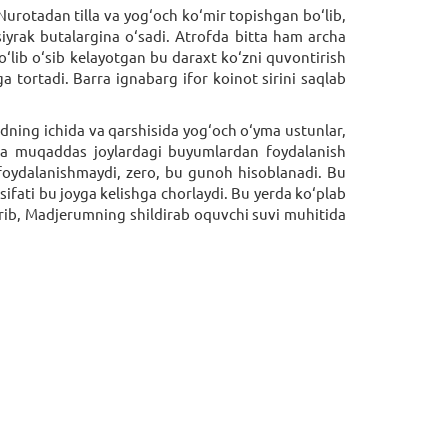
urotadan tilla va yog‘och ko‘mir topishgan bo‘lib,
siyrak butalargina o‘sadi. Atrofda bitta ham archa
ib o‘sib kelayotgan bu daraxt ko‘zni quvontirish
a tortadi. Barra ignabarg ifor koinot sirini saqlab
dning ichida va qarshisida yog‘och o‘yma ustunlar,
d va muqaddas joylardagi buyumlardan foydalanish
n foydalanishmaydi, zero, bu gunoh hisoblanadi. Bu
ifati bu joyga kelishga chorlaydi. Bu yerda ko‘plab
firib, Madjerumning shildirab oquvchi suvi muhitida