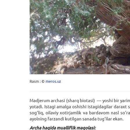
Rasm : ©
meros.uz
Madjerum archasi (sharq biotasi) — yoshi bir yarim
yotadi. Istagi amalga oshishi istagidagilar daraxt 
sog‘liq, oilaviy xotirjamlik va bardavom nasl so
ayolning farzandi kutilgan sanada tug‘ilar ekan.
Archa haqida mualliflik maqolasi: