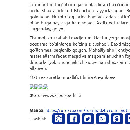
Lekin butun tog‘ atrofi qachonlardir archa o‘rmon
archa shaxtalarini eritish uchun tayyorlashgan. B
qolmagan, Nurota tog‘larida ham yuztadan sal ko
bilan birga hayratga ham soladi. Asrlik xotiralarn
turganday, go‘yo.
Ehtimol, shu sababli madjerumliklar bu yerga masj
bostirma to‘sinlarga ko‘zingiz tushadi. Baxtimi
qo‘llanmasi saqlanib qolgan. Mahalliy aholi ehtiy
materiallarni faqat masjid va maqbaralar uchun foy
dindorlar yoki shunchaki chiziquvchan shaxslarni u
allalaydi.
Matn va suratlar muallifi: Elmira Aleynikova
Фото: www.arbor-park.ru
Manba:
https://orexca.com/rus/madzherum_biota
Ulashish