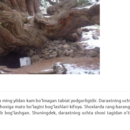
 ming yildan kam bo‘lmagan tabiat yodgorligidir. Daraxtning uchta
shoxiga mato bo‘lagini bog‘lashlari kifoya. Shoxlarda rang-barang m
‘rab bog‘lashgan. Shuningdek, daraxtning uchta shoxi tagidan o‘t