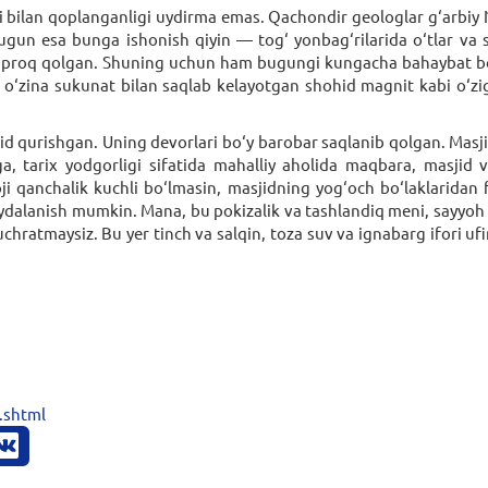
i bilan qoplanganligi uydirma emas. Qachondir geologlar g‘arbiy N
ugun esa bunga ishonish qiyin — tog‘ yonbag‘rilarida o‘tlar va 
‘proq qolgan. Shuning uchun ham bugungi kungacha bahaybat bo‘l
i o‘zina sukunat bilan saqlab kelayotgan shohid magnit kabi o‘zig
id qurishgan. Uning devorlari bo‘y barobar saqlanib qolgan. Masji
zga, tarix yodgorligi sifatida mahalliy aholida maqbara, masji
oji qanchalik kuchli bo‘lmasin, masjidning yog‘och bo‘laklarida
dalanish mumkin. Mana, bu pokizalik va tashlandiq meni, sayyoh s
chratmaysiz. Bu yer tinch va salqin, toza suv va ignabarg ifori u
.shtml