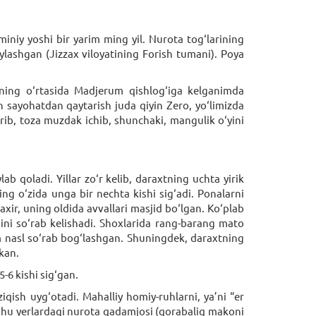
niy yoshi bir yarim ming yil. Nurota tog‘larining
lashgan (Jizzax viloyatining Forish tumani). Poya
shning o‘rtasida Madjerum qishlog‘iga kelganimda
yohatdan qaytarish juda qiyin Zero, yo‘limizda
rib, toza muzdak ichib, shunchaki, mangulik o‘yini
 qoladi. Yillar zo‘r kelib, daraxtning uchta yirik
ing o‘zida unga bir nechta kishi sig‘adi. Ponalarni
xir, uning oldida avvallari masjid bo‘lgan. Ko‘plab
ini so‘rab kelishadi. Shoxlarida rang-barang mato
vom nasl so‘rab bog‘lashgan. Shuningdek, daraxtning
kan.
-6 kishi sig‘gan.
qish uyg‘otadi. Mahalliy homiy-ruhlarni, ya’ni “er
a shu yerlardagi nurota qadamjosi (qorabaliq makoni