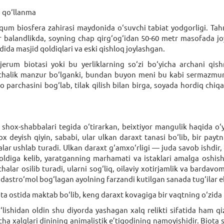
 qo‘llanma
um biosfera zahirasi maydonida o‘suvchi tabiat yodgorligi. Tahmi
balandlikda, soyning chap qirg‘og‘idan 50-60 metr masofada joy
dida masjid qoldiqlari va eski qishloq joylashgan.
jerum biotasi yoki bu yerliklarning so‘zi bo‘yicha archani qi
lik manzur bo‘lganki, bundan buyon meni bu kabi sermazmun sa
parchasini bog‘lab, tilak qilish bilan birga, soyada hordiq chiqa
ox-shabbalari tegida o‘tirarkan, beixtiyor mangulik haqida o‘ylab
ox deyish qiyin, sababi, ular ulkan daraxt tanasi bo‘lib, bir paytn
ar ushlab turadi. Ulkan daraxt g‘amxo‘rligi — juda savob ishdir, a
ldiga kelib, yaratganning marhamati va istaklari amalga oshish
lchalar osilib turadi, ularni sog‘liq, oilaviy xotirjamlik va barda
a dastro‘mol bog‘lagan ayolning farzandi kutilgan sanada tug‘ilar e
ota ostida maktab bo‘lib, keng daraxt kovagiga bir vaqtning o‘zida 5
ishidan oldin shu diyorda yashagan xalq relikti sifatida ham qizi
rcha xalqlari dinining animalistik e’tiqodining namoyishidir. Biot