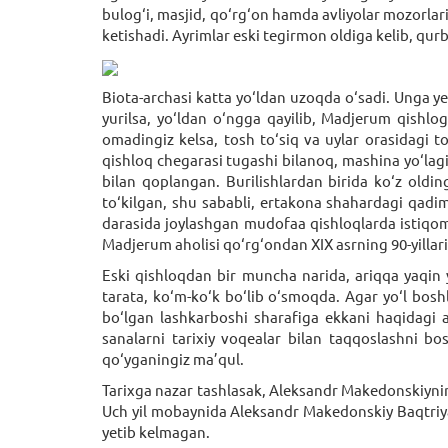
bulog‘i, masjid, qo‘rg‘on hamda avliyolar mozorlar
ketishadi. Ayrimlar eski tegirmon oldiga kelib, qu
Biota-archasi katta yo‘ldan uzoqda o‘sadi. Unga ye
yurilsa, yo‘ldan o‘ngga qayilib, Madjerum qishlo
omadingiz kelsa, tosh to‘siq va uylar orasidagi to
qishloq chegarasi tugashi bilanoq, mashina yo‘lag
bilan qoplangan. Burilishlardan birida ko‘z olding
to‘kilgan, shu sababli, ertakona shahardagi qadim
darasida joylashgan mudofaa qishloqlarda istiqoma
Madjerum aholisi qo‘rg‘ondan XIX asrning 90-yillarid
Eski qishloqdan bir muncha narida, ariqqa yaqin 
tarata, ko‘m-ko‘k bo‘lib o‘smoqda. Agar yo‘l bosh
bo‘lgan lashkarboshi sharafiga ekkani haqidagi a
sanalarni tarixiy voqealar bilan taqqoslashni bo
qo‘yganingiz ma’qul.
Tarixga nazar tashlasak, Aleksandr Makedonskiyning
Uch yil mobaynida Aleksandr Makedonskiy Baqtriya 
yetib kelmagan.