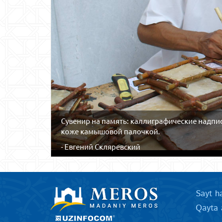
Сувенир на память: каллиграфические надпи
коже камышовой палочкой.
- Евгений Скляревский
Sayt h
Qayta 