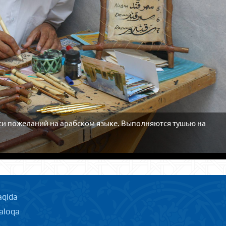
си пожеланий на арабском языке. Выполняются тушью на
aqida
aloqa