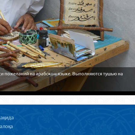
си пожеланий на арабском языке. Выполняются тушью на
ҳақида
алоқа