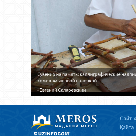
Сувенир на память: каллиграфические надпи
коже камышовой палочкой.
- Евгений Скляревский
Сайт 
Қайта 