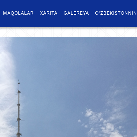
MAQOLALAR
XARITA
GALEREYA
O'ZBEKISTONNIN