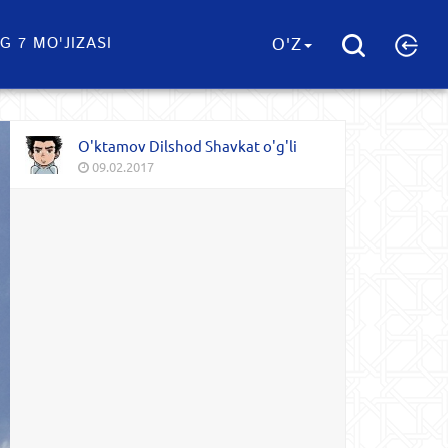
G 7 MO'JIZASI
O'Z
O'ktamov Dilshod Shavkat o'g'li
09.02.2017