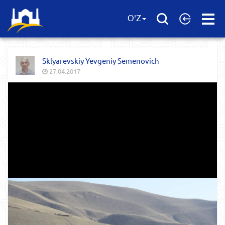
Open
O'Z
Menu
Sklyarevskiy Yevgeniy Semenovich
27.04.2017