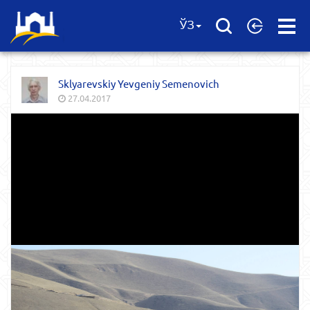
Open
ЎЗ
Menu
Sklyarevskiy Yevgeniy Semenovich
27.04.2017