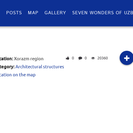
S
POSTS
MAP
GALLERY
SEVEN WONDERS OF UZB
0
0
20360
cation:
Xorazm region
tegory:
Architectural structures
cation on the map