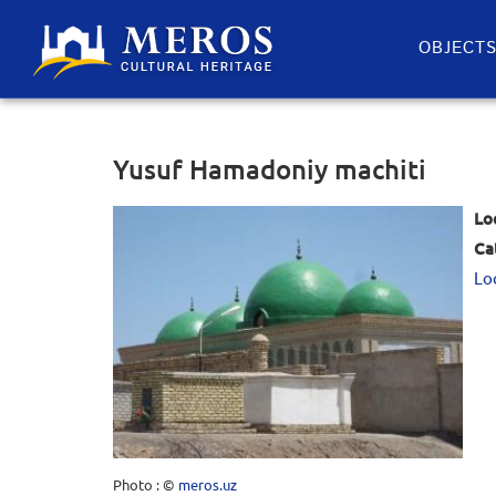
OBJECT
Yusuf Hamadoniy machiti
Lo
Ca
Lo
Photo : ©
meros.uz