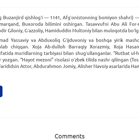
uzanjird qishlogʻi — 1141, Afgʻonistonning bomiyon shahri) —
amarqand, Buxoroda bilimini oshirgan. Tasavvufni Abu Ali Fo
ir Giloniy, Gʻazzoliy, Hamiduddin Multoniy bilan muloqotda boʻlga
Yassaviy va Abduxoliq Gʻijduvoniy va boshqa yirik mashoyix
ishlab chiqqan. Xoja Ab-dulloh Barraqiy Xorazmiy, Xoja Has
fatida muridlarning tarbiyasi bilan shugʻullanganlar. “Rutbat ul-h
ar yozgan. “Hayot mezoni” risolasi oʻzbek tilida nashr qilingan (
, Farididsin Attor, Abdurahmon Jomiy, Alisher Navoiy asarlarida H
Comments