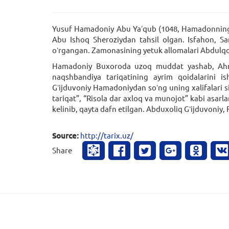
Yusuf Hamadoniy Abu Yaʼqub (1048, Hamadonning B
Abu Ishoq Sheroziydan tahsil olgan. Isfahon, S
oʻrgangan. Zamonasining yetuk allomalari Abdulqod
Hamadoniy Buxoroda uzoq muddat yashab, Ahmad 
naqshbandiya tariqatining ayrim qoidalarini 
Gʻijduvoniy Hamadoniydan soʻng uning xalifalari si
tariqat”, “Risola dar axloq va munojot” kabi asarl
kelinib, qayta dafn etilgan. Abduxoliq Gʻijduvoniy
Source:
http://tarix.uz/
Share