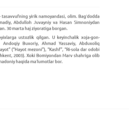
 tasavvufning yirik namoyandasi, olim. Bagʻdodda
r-madiy, Abdulloh Juvayniy va Hasan Simnoniydan
n. 30 marta haj ziyoratiga borgan.
larga ustozlik qilgan. U keyinchalik xoja-gon-
an Andoqiy Buxoriy, Ahmad Yassaviy, Abduxoliq
ayot” (“Hayot mezoni”), “Kashf”, “Ri-sola dar odobi
Toshkent, 2003). Xoki Bomiyondan Marv shahriga olib
amadoniy haqida maʼlumotlar bor.