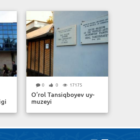
0
0
17175
O‘rol Tansiqboyev uy-
igi
muzeyi