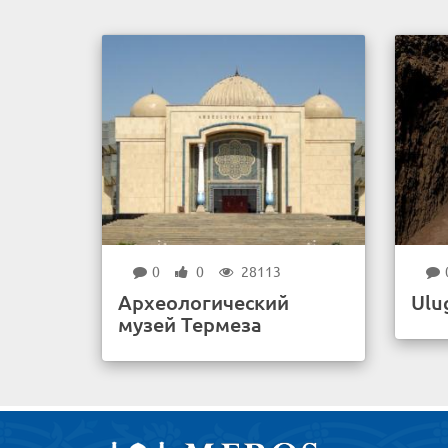
0
0
28113
Археологический
Ulu
музей Термеза