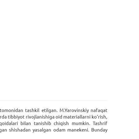
tomonidan tashkil etilgan. M.Yarovinskiy nafaqat
da tibbiyot rivojlanishiga oid materiallarni ko‘rish,
qoidalari bilan tanishib chiqish mumkin. Tashrif
tirgan shishadan yasalgan odam manekeni. Bunday