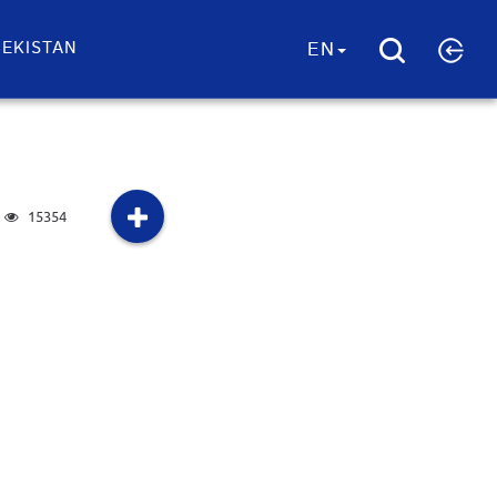
EKISTAN
EN
15354