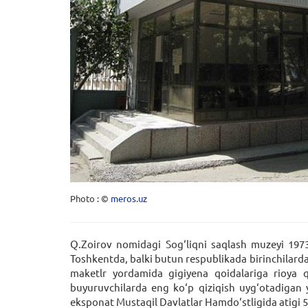
Photo : ©
meros.uz
Q.Zoirov nomidagi Sog‘liqni saqlash muzeyi 1973
Toshkentda, balki butun respublikada birinchilardan 
maketlr yordamida gigiyena qoidalariga rioya qi
buyuruvchilarda eng ko‘p qiziqish uyg‘otadigan
eksponat Mustaqil Davlatlar Hamdo‘stligida atigi 5t