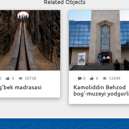
Related Objects
0
0
50738
0
0
12699
g‘bek madrasasi
Kamoliddin Behzod
bog‘-muzeyi yodgorl