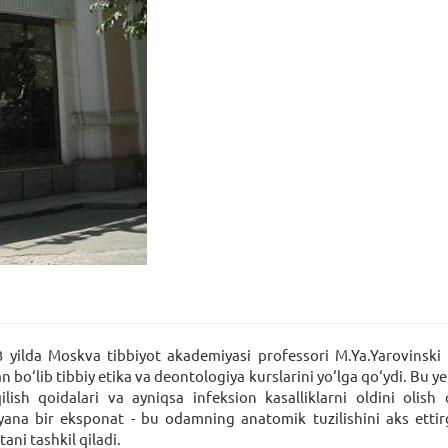
 yilda Moskva tibbiyot akademiyasi professori M.Ya.Yarovinski 
bo‘lib tibbiy etika va deontologiya kurslarini yo‘lga qo‘ydi. Bu yer
lish qoidalari va ayniqsa infeksion kasalliklarni oldini olish 
 yana bir eksponat - bu odamning anatomik tuzilishini aks et
ani tashkil qiladi.