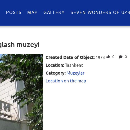
S
POSTS
MAP
GALLERY
SEVEN WONDERS OF UZB
qlash muzeyi
0
0
Created Date of Object:
1973
Location:
Tashkent
Category:
Muzeylar
Location on the map