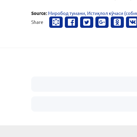
Source:
Миробод тумани, Истиқлол кўчаси (собиқ
Share