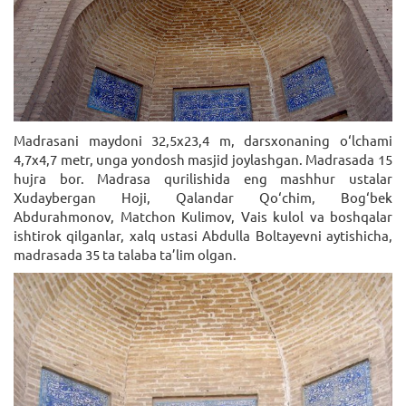
Madrasani maydoni 32,5x23,4 m, darsxonaning o‘lchami
4,7x4,7 metr, unga yondosh masjid joylashgan. Madrasada 15
hujra bor. Madrasa qurilishida eng mashhur ustalar
Xudaybergan Hoji, Qalandar Qo‘chim, Bog‘bek
Abdurahmonov, Matchon Kulimov, Vais kulol va boshqalar
ishtirok qilganlar, xalq ustasi Abdulla Boltayevni aytishicha,
madrasada 35 ta talaba ta’lim olgan.