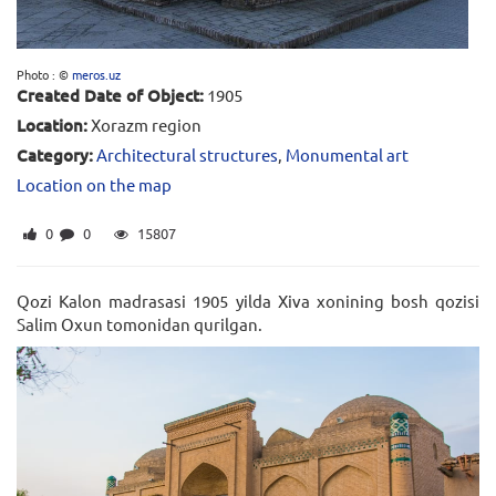
Photo : ©
meros.uz
Created Date of Object:
1905
Location:
Xorazm region
Category:
Architectural structures
,
Monumental art
Location on the map
0
0
15807
Qozi Kalon madrasasi 1905 yilda Xiva xonining bosh qozisi
Salim Oxun tomonidan qurilgan.