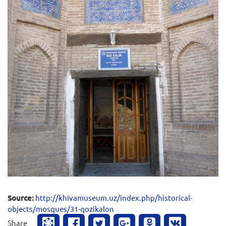
Source:
http://khivamuseum.uz/index.php/historical-
objects/mosques/31-qozikalon
Share