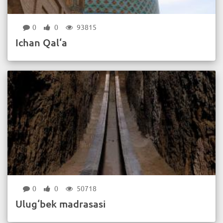
0
0
93815
Ichan Qal‘a
0
0
50718
Ulug‘bek madrasasi