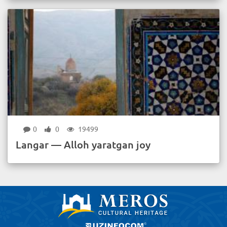
0
0
19499
Langar — Alloh yaratgan joy