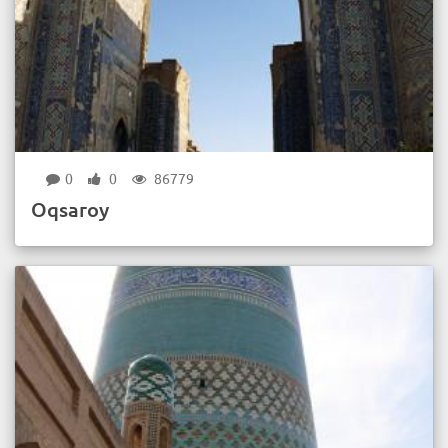
0
0
86779
Oqsaroy