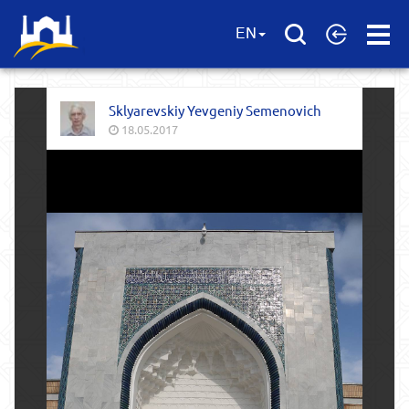
Open
EN
Menu
Sklyarevskiy Yevgeniy Semenovich
18.05.2017