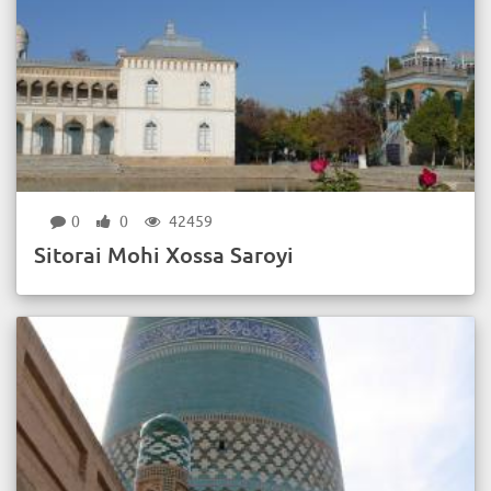
0
0
42459
Sitоrаi Mоhi Хоssа Saroyi