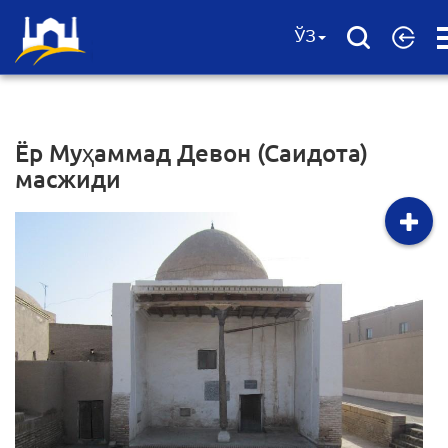
O
ЎЗ
M
Ёр Муҳаммад Девон (Саидота)
масжиди