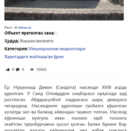
Расм : ©
meros.uz
Объект яратилган сана:
-
Ҳудуд:
Хоразм вилояти
Категория:
Меъморчилик иншоотлари
Харитадаги жойлашган ўрни
0
0
10565
Ёр Муҳаммад Девон (Саидота) масжиди XVIII асрда
қурилган. У Саид Оловуддин мақбараси орқасида қад
ростлаган. Абдурасулбой мадрасаси шарқ деворига
чегарадош. Масжиднинг қурилиши гумбазга қўшилган
ҳолатда зал ва баланд айвондан ташкил топган. Масжид
кўриниши кулгули икки томони ғарб томонга
оғаётган туғрибурчакни ҳосил қилган. Балки бунинг бир
моҳиятли жиҳати кейинчалик уни кубик шаклига