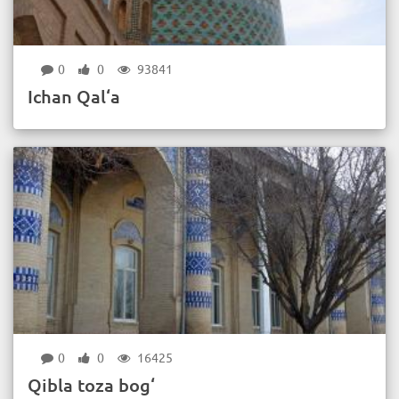
0
0
93841
Ichan Qal‘a
0
0
16425
Qibla toza bog‘