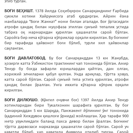
этиб турган.
БОҒИ БЕҲИШТ.
1378 йилда Соҳибқирон Самарқанднинг Ғарбида
суюкли хотини Хайрунисога атаб қурдирган. Айрим ёзма
манбаларда “Боғи Жаннат” номи билан аталади. Боғ ўртасидаги
атрофи ҳандақ билан муҳофаза этилган сунъий тепалик устида
табриз оқ мармаридан қурилган ҳашаматли сарой бўлган.
Саройга бир неча кўтарма кўприклар орқали кирилган. Бу боғнинг
бир тарафида ҳайвонот боғи бўлиб, турли хил ҳайвонлар
сақланган.
БОҒИ ДАВЛАТОБОД.
Бу боғ Самарқанддан 13 км Жанубда,
ҳозирги катта Ўзбекистон трактининг чап томонида бўлган. Амир
Темур бу боғда зафарли юришлардан қайтгач, дам олган,
хорижий элчиларни қабул қилган. Унда ариқлар, тўртта ҳовуз,
катта сарой бўлган. Сарой сунъий тепа устига қурилган, атрофи
ҳандақ билан ўралган. Унга иккита кўтарма кўприк орқали
кирилган.
БОҒИ ДИЛКУШО.
(Кўнгил очувчи боғ) 1397 йилда Амир Темур
хотинларидан бири Тукалхоним шарафига қурилган. Бу боғ
Самарқанддан 5 км Шарқда, Панжакент йўлининг ўнг томонида
(қадимий Хиждувон қишлоғи ўрнида) жойлашган. Ҳар тарафи 900
метр узунликдаги баланд пахса девор билан ўралган. Боғнинг
тўртта дарвозаси марказида ҳашаматли сарой бўлган. Сарой уч
қаватли бўлиб, ҳар қаватида фаввора отилиб турган. Сарой