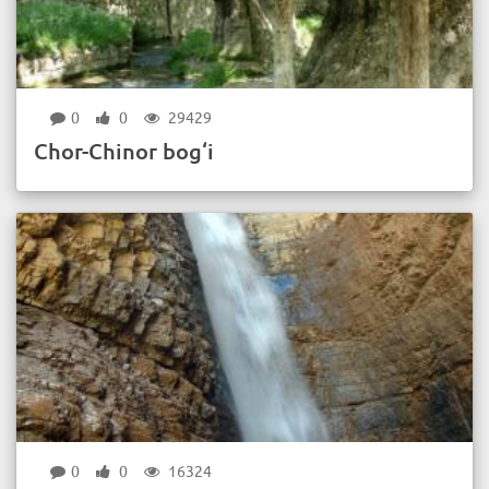
0
0
29429
Chor-Chinor bog‘i
0
0
16324