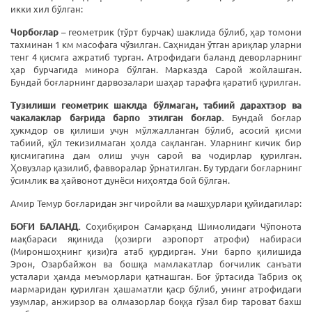
икки хил бўлган:
Чорбоғлар
– геометрик (тўрт бурчак) шаклида бўлиб, ҳар томони
тахминан 1 км масофага чўзилган. Саҳнидан ўтган ариқлар уларни
тенг 4 қисмга ажратиб турган. Атрофидаги баланд деворларнинг
ҳар бурчагида минора бўлган. Марказда Сарой жойлашган.
Бундай боғларнинг дарвозалари шаҳар тарафга қаратиб қурилган.
Тузилиши геометрик шаклда бўлмаган, табиий дарахтзор ва
чакалаклар бағрида барпо этилган боғлар.
Бундай боғлар
ҳукмдор ов қилиши учун мўлжалланган бўлиб, асосий қисми
табиий, қўл текизилмаган ҳолда сақланган. Уларнинг кичик бир
қисмигагина дам олиш учун сарой ва чодирлар қурилган.
Ҳовузлар қазилиб, фавворалар ўрнатилган. Бу турдаги боғларнинг
ўсимлик ва ҳайвонот дунёси ниҳоятда бой бўлган.
Амир Темур боғларидан энг чиройли ва машҳурлари қуйидагилар:
БОҒИ БАЛАНД.
Соҳибқирон Самарқанд Шимолидаги Чўпонота
мақбараси яқинида (ҳозирги аэропорт атрофи) набираси
(Мироншоҳнинг қизи)га атаб қурдирган. Уни барпо қилишида
Эрон, Озарбайжон ва бошқа мамлакатлар боғчилик санъати
усталари ҳамда меъморлари қатнашган. Боғ ўртасида Табриз оқ
мармаридан қурилган ҳашаматли қаср бўлиб, унинг атрофидаги
узумлар, анжирзор ва олмазорлар боққа гўзал бир тароват бахш