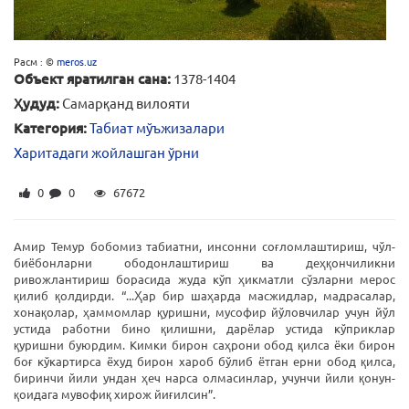
Расм : ©
meros.uz
Объект яратилган сана:
1378-1404
Ҳудуд:
Самарқанд вилояти
Категория:
Табиат мўъжизалари
Харитадаги жойлашган ўрни
0
0
67672
Амир Темур бобомиз табиатни, инсонни соғломлаштириш, чўл-
биёбонларни ободонлаштириш ва деҳқончиликни
ривожлантириш борасида жуда кўп ҳикматли сўзларни мерос
қилиб қолдирди. “...Ҳар бир шаҳарда масжидлар, мадрасалар,
хонақолар, ҳаммомлар қуришни, мусофир йўловчилар учун йўл
устида работни бино қилишни, дарёлар устида кўприклар
қуришни буюрдим. Кимки бирон саҳрони обод қилса ёки бирон
боғ кўкартирса ёхуд бирон хароб бўлиб ётган ерни обод қилса,
биринчи йили ундан ҳеч нарса олмасинлар, учунчи йили қонун-
қоидага мувофиқ хирож йиғилсин”.