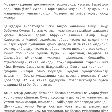
Моваруннаҳрнинг деҳқончилик воҳаларида, хусусан, Зарафшон
водийсида ўнлаб суғориш тармоқлари чиқарилиб, деҳқончилик
майдонлари кенгайтирилди. Мозорот ва зиёратгоҳлар обод
этилди.
Қашқадарё вилоятидаги Эски Анҳор каналини Амир Темур
бобомиз Султон Боязид устидан қозонилган ғалабаси шарафига
қурган. Тарихчи Ҳофиз Абрўнинг ёзишича Амир Темур
Хуросондаги Мурғоб водийсида ободончилик ва деҳқончилик
ишлари хароб бўлганини кўриб, дарёдан 20 та канал қаздириб,
сув чиқариб деҳқончилик ва ободончилик ишларига асос солади.
Унинг топшириғи бўйича Кўҳак – Зарафшон, Амударё ва
Сирдарёга кўприклар қурилди. Шунингдек, Сирдарёдан,
Оҳангарондан канал қазилди. Соҳибқироннинг фармойишига
кўра, Бухоро, Самарқанд, Шаҳрисабз ва Фарғонада ирригация –
суғориш ишлари олиб борилди. Бундай бунёдкорликлар
давлатнинг бошқа ҳудудларида ҳам давом эттирилган. У узоқ
Қорабоғда 42 км канал қурдирган. Озарбайжондаги Муғон
шаҳрида 12 та боғ барпо этган.
Амир Темур даврида бетакрор боғлар яратилган ва уларга ўзига
хос номлар қўйилган. Булар хусусидаги дастлабки маълумотлар
ўтмиш тарихчилари, шоирлари, сайёҳлари асарларида учрайди.
Шунингдек, Амир Темур боғлари ўрта асрлар рассомлари
миниатюраларида ҳам тасвирланган. Бу боғлар тузилишига кўра