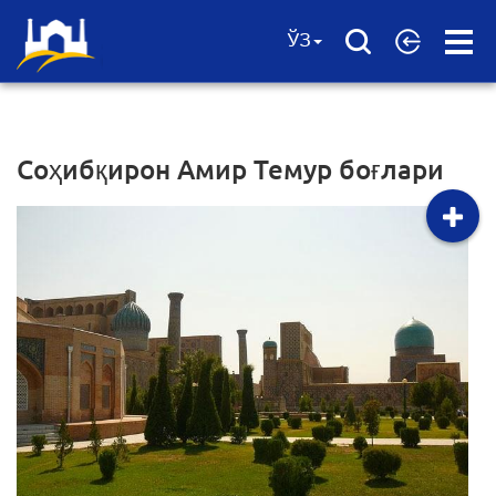
Open
ЎЗ
Menu
Соҳибқирон Амир Темур боғлари