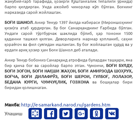
жанубий-ғарб тарафида, ҳозирги Қўштамғалик тепалиги ўрнида)
барпо қилдирган. Унда ажойиб чинорлар кўп бўлган. Боғнинг
марказида сарой жойлашган.
БОҒИ ШАМОЛ.
Амир Темур 1397 йилда набираси (Мироншоҳнинг
қизи)га атаб қурдирган. Бу боғ Самарқанднинг Ғарбида бўлган.
Ундаги сарой тўртбурчак шаклида бўлиб, ҳар томони 1500
қадамни ташкил қилган. Деворларига мармар қопланиб, саҳни
қораёғоч ва фил суягидан ишланган. Бу боғ жойлашган ҳудуд ва у
ердаги ариқ ҳозир ҳам Боғи Шамол деб аталади.
Амир Темур бобомиз Самарқанд атрофида булардан ташқари, яна
бир қанча боғ ва саройлар барпо этган. Чунончи,
БОҒИ БУЛДУ,
БОҒИ ЗОҒОН, БОҒИ НАҚШИ ЖАҲОН, БОҒИ АМИРЗОДА ШОҲРУХ,
БОҒЧА, БОҒИ ДИЛАФРЎЗ, БОҒИ ШЕРОИ, ГУЛБОҒ, ЛОЛАЗОР,
БЕДАНА КУРГИ, ЧУМЧУҚЛИК, ҒОЗХОНА
ва бошқалар бири
биридан қолишмаган.
Манба:
http://e-samarkand.narod.ru/gardens.htm
Улашиш