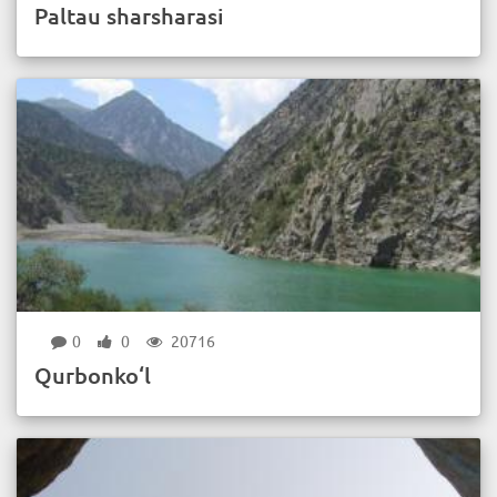
Paltau sharsharasi
0
0
20716
Qurbonko‘l