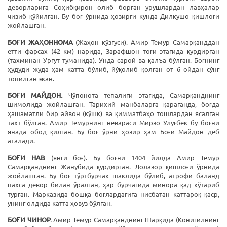
деворларига Соҳибқирон олиб борган урушлардан лавҳалар
чизиб қўйилган. Бу боғ ўрнида ҳозирги кунда Дилкушо қишлоғи
жойлашган.
БОҒИ ЖАҲОННОМА
(Жаҳон кўзгуси). Амир Темур Самарқанддан
етти фарсах (42 км) нарида, Зарафшон тоғи этагида қурдирган
(тахминан Ургут туманида). Унда сарой ва қалъа бўлган. Боғнинг
ҳудуди жуда ҳам катта бўлиб, йўқолиб қолган от 6 ойдан сўнг
топилган экан.
БОҒИ МАЙДОН.
Чўпонота тепалиги этагида, Самарқанднинг
шимолида жойлашган. Тарихий манбаларга қараганда, боғда
ҳашаматли бир айвон (кўшк) ва қимматбаҳо тошлардан ясалган
тахт бўлган. Амир Темурнинг невараси Мирзо Улуғбек бу боғни
янада обод қилган. Бу боғ ўрни ҳозир ҳам Боғи Майдон деб
аталади.
БОҒИ НАВ
(янги боғ). Бу боғни 1404 йилда Амир Темур
Самарқанднинг Жанубида қурдирган. Лолазор қишлоғи ўрнида
жойлашган. Бу боғ тўртбурчак шаклида бўлиб, атрофи баланд
пахса девор билан ўралган, ҳар бурчагида минора қад кўтариб
турган. Марказида бошқа боғлардагига нисбатан каттароқ қаср,
унинг олдида катта ҳовуз бўлган.
БОҒИ ЧИНОР.
Амир Темур Самарқанднинг Шарқида (Конигилнинг