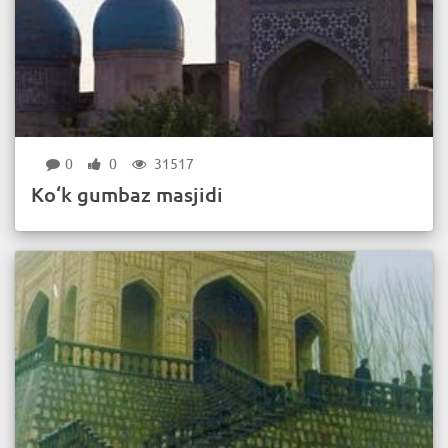
0
0
31517
Ko‘k gumbaz masjidi