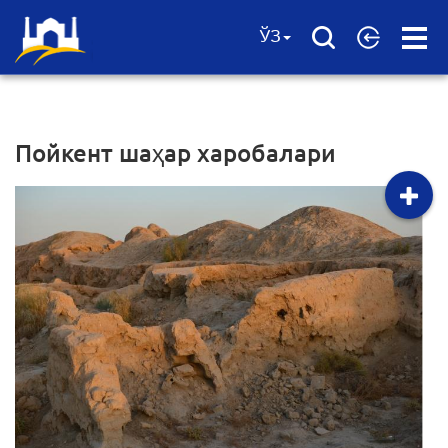
Open
ЎЗ
Menu
Пойкент шаҳар харобалари