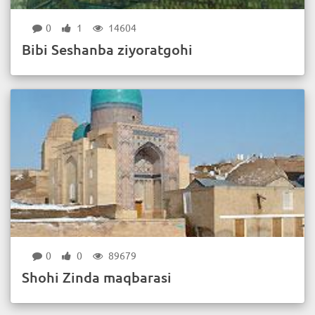
0
1
14604
Bibi Seshanba ziyoratgohi
0
0
89679
Shohi Zinda maqbarasi