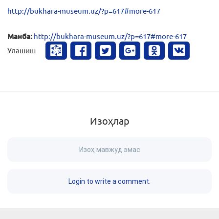
http://bukhara-museum.uz/?p=617#more-617
Манба:
http://bukhara-museum.uz/?p=617#more-617
Улашиш
Изоҳлар
Изоҳ мавжуд эмас
Login to write a comment.