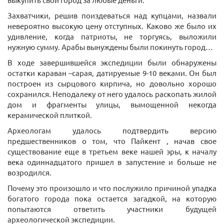
Захватчики, решив поиздеваться над купцами, назвали
невероятно высокую цену отступных. Каково же было их
удивление, когда патриоты, не торгуясь, выложили
нужную сумму. Арабы вынуждены были покинуть город…
В ходе завершившейся экспедиции были обнаружены
остатки караван –сарая, датируемые 9-10 веками. Он был
построен из сырцового кирпича, но довольно хорошо
сохранился. Неподалеку от него удалось раскопать жилой
дом и фрагменты улицы, вымощенной некогда
керамической плиткой.
Археологам удалось подтвердить версию
предшественников о том, что Пайкент , начав свое
существование еще в третьем веке нашей эры, к началу
века одиннадцатого пришел в запустение и больше не
возродился.
Почему это произошло и что послужило причиной упадка
богатого города пока остается загадкой, на которую
попытаются ответить участники будущей
археологической экспедиции.