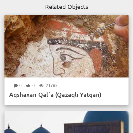
Related Objects
0
0
21765
Aqshaxan-Qal`a (Qazaqli Yatqan)