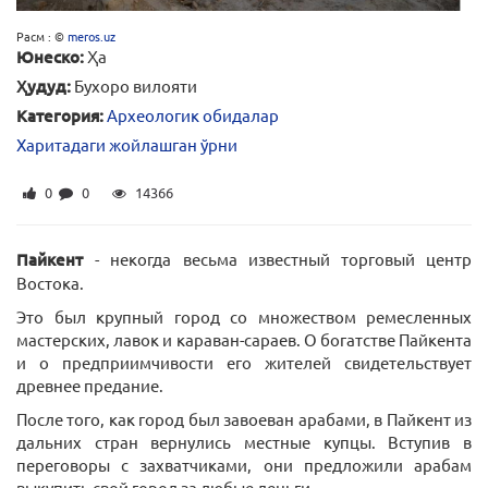
Расм : ©
meros.uz
Юнеско:
Ҳа
Ҳудуд:
Бухоро вилояти
Категория:
Археологик обидалар
Харитадаги жойлашган ўрни
0
0
14366
Пайкент
- некогда весьма известный торговый центр
Востока.
Это был крупный город со множеством ремесленных
мастерских, лавок и караван-сараев. О богатстве Пайкента
и о предприимчивости его жителей свидетельствует
древнее предание.
После того, как город был завоеван арабами, в Пайкент из
дальних стран вернулись местные купцы. Вступив в
переговоры с захватчиками, они предложили арабам
выкупить свой город за любые деньги.