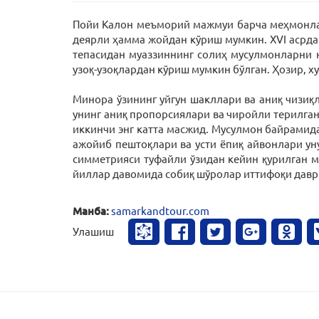
Пойи Калон меъморий мажмуи барча меҳмонлар 
деярли ҳамма жойдан кўриш мумкин. ХVI асрда
тепасидан муаззиннинг солиҳ мусулмонларни 
узоқ-узоқлардан кўриш мумкин бўлган. Ҳозир, х
Минора ўзининг уйгун шакллари ва аниқ чизиқл
унинг аниқ пропорсиялари ва чиройли терилга
иккинчи энг катта масжид. Мусулмон байрамида
ажойиб пештоқлари ва усти ёпиқ айвонлари у
симметрияси туфайли ўзидан кейин қурилган м
йиллар давомида собиқ шўролар иттифоқи даври
Манба:
samarkandtour.com
Улашиш