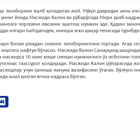
эътиборини жалб қиладиган жой. Мўғул давридан анча илга
 унинг ёнида Масжиди Калон ва рўбарўсида Мири араб мадр
намозга чорловчи овозини эшитиш мумкин эди. Қадим замон
удди илгари пайтдагидек, минора эски шаҳар тепасида турибди
ари билан узоқдан сизнинг эътиборингизни тортади. Агар с
н ғиштига мафтун бўласиз. Масжиди Калон Самарқанд шаҳрид
 масжидга 10 минг киши сиғиши мумкинлиги ўз исботини топг
нутилмас таассурот қолдиради. Масжиди Калон рўпарасида ж
асжидлар учун ҳамиша намуна вазифасини ўтаган. Бўлғуси 
да амал қилган ягона мадраса бўлган.