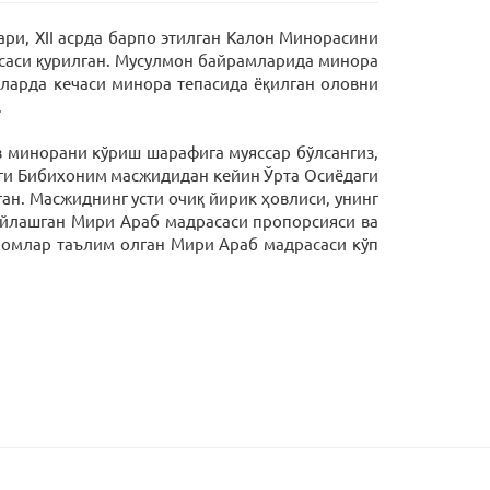
ри, ХII асрда барпо этилган Калон Минорасини
асаси қурилган. Мусулмон байрамларида минора
ларда кечаси минора тепасида ёқилган оловни
.
из минорани кўриш шарафига муяссар бўлсангиз,
аги Бибихоним масжидидан кейин Ўрта Осиёдаги
ан. Масжиднинг усти очиқ йирик ҳовлиси, унинг
ойлашган Мири Араб мадрасаси пропорсияси ва
имомлар таълим олган Мири Араб мадрасаси кўп