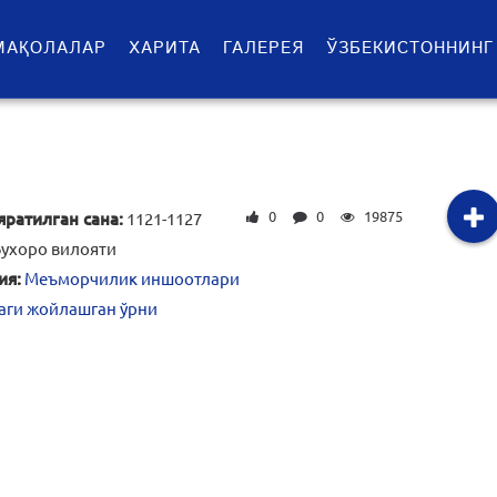
МАҚОЛАЛАР
ХАРИТА
ГАЛЕРЕЯ
ЎЗБЕКИСТОННИНГ
0
0
19875
яратилган сана:
1121-1127
ухоро вилояти
ия:
Меъморчилик иншоотлари
аги жойлашган ўрни