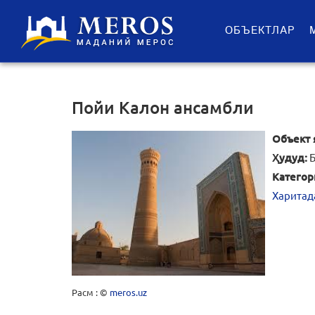
ОБЪЕКТЛАР
Пойи Калон ансамбли
Объект 
Ҳудуд:
Б
Категор
Харитад
Расм : ©
meros.uz