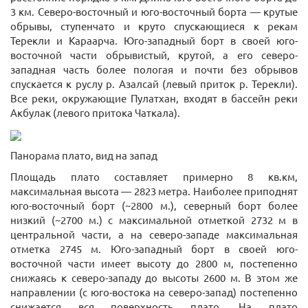
3 км. Северо-восточный и юго-восточный борта — крутые
обрывы, ступенчато и круто спускающиеся к рекам
Терекли и Караарча. Юго-западный борт в своей юго-
восточной части обрывистый, крутой, а его северо-
западная часть более пологая и почти без обрывов
спускается к руслу р. Азалсай (левый приток р. Терекли).
Все реки, окружающие Пулатхан, входят в бассейн реки
Акбулак (левого притока Чаткала).
Панорама плато, вид на запад
Площадь плато составляет примерно 8 кв.км,
максимальная высота — 2823 метра. Наиболее приподнят
юго-восточный борт (~2800 м.), северный борт более
низкий (~2700 м.) с максимальной отметкой 2732 м в
центральной части, а на северо-западе максимальная
отметка 2745 м. Юго-западный борт в своей юго-
восточной части имеет высоту до 2800 м, постепенно
снижаясь к северо-западу до высоты 2600 м. В этом же
направлении (с юго-востока на северо-запад) постепенно
снижается вся поверхность плато. На плато