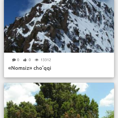
0
0
13312
«Nomsiz» cho‘qqi