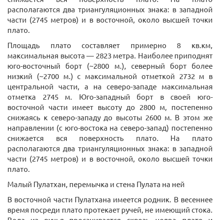
располагаются два триангуляционных знака: в западной
части (2745 метров) и в восточной, около высшей точки
плато.
Площадь плато составляет примерно 8 кв.км,
максимальная высота — 2823 метра. Наиболее приподнят
юго-восточный борт (~2800 м.), северный борт более
низкий (~2700 м.) с максимальной отметкой 2732 м в
центральной части, а на северо-западе максимальная
отметка 2745 м. Юго-западный борт в своей юго-
восточной части имеет высоту до 2800 м, постепенно
снижаясь к северо-западу до высоты 2600 м. В этом же
направлении (с юго-востока на северо-запад) постепенно
снижается вся поверхность плато. На плато
располагаются два триангуляционных знака: в западной
части (2745 метров) и в восточной, около высшей точки
плато.
Малый Пулатхан, перемычка и стена Пулата на ней
В восточной части Пулатхана имеется родник. В весеннее
время посреди плато протекает ручей, не имеющий стока.
Вода из ручья просачивается сквозь недра плато и