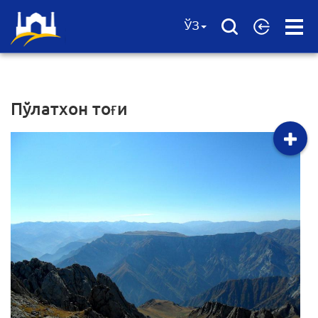
Open
ЎЗ
Menu
Пўлатхон тоғи