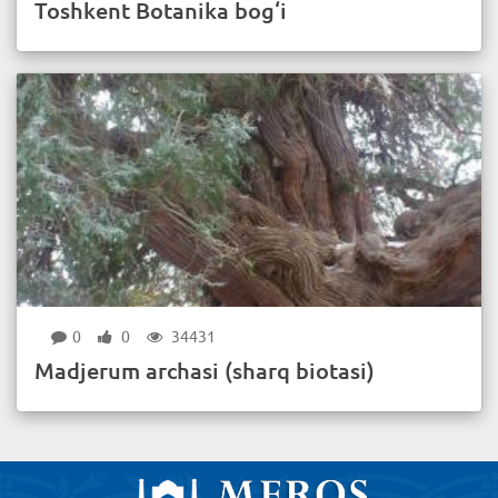
Toshkent Botanika bog‘i
0
0
34431
Madjerum archasi (sharq biotasi)