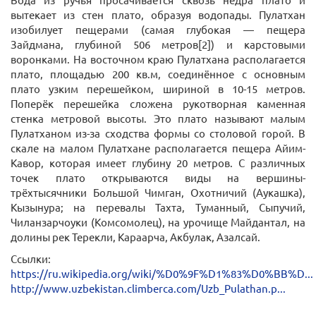
вытекает из стен плато, образуя водопады. Пулатхан
изобилует пещерами (самая глубокая — пещера
Зайдмана, глубиной 506 метров[2]) и карстовыми
воронками. На восточном краю Пулатхана располагается
плато, площадью 200 кв.м, соединённое с основным
плато узким перешейком, шириной в 10-15 метров.
Поперёк перешейка сложена рукотворная каменная
стенка метровой высоты. Это плато называют малым
Пулатханом из-за сходства формы со столовой горой. В
скале на малом Пулатхане располагается пещера Айим-
Кавор, которая имеет глубину 20 метров. С различных
точек плато открываются виды на вершины-
трёхтысячники Большой Чимган, Охотничий (Аукашка),
Кызынура; на перевалы Тахта, Туманный, Сыпучий,
Чиланзарчоуки (Комсомолец), на урочище Майдантал, на
долины рек Терекли, Караарча, Акбулак, Азалсай.
Ссылки:
https://ru.wikipedia.org/wiki/%D0%9F%D1%83%D0%BB%D...
http://www.uzbekistan.climberca.com/Uzb_Pulathan.p...