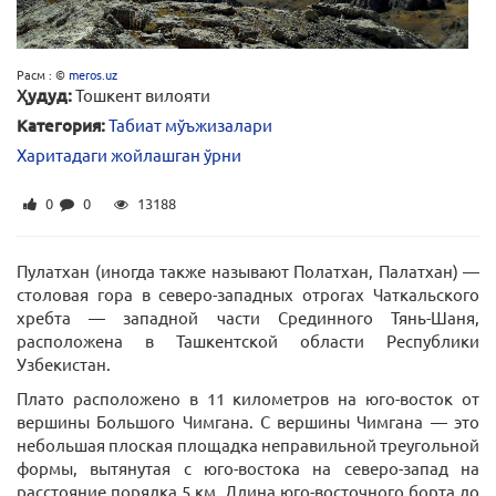
Расм : ©
meros.uz
Ҳудуд:
Тошкент вилояти
Категория:
Табиат мўъжизалари
Харитадаги жойлашган ўрни
0
0
13188
Пулатхан (иногда также называют Полатхан, Палатхан) —
столовая гора в северо-западных отрогах Чаткальского
хребта — западной части Срединного Тянь-Шаня,
расположена в Ташкентской области Республики
Узбекистан.
Плато расположено в 11 километров на юго-восток от
вершины Большого Чимгана. С вершины Чимгана — это
небольшая плоская площадка неправильной треугольной
формы, вытянутая с юго-востока на северо-запад на
расстояние порядка 5 км. Длина юго-восточного борта до