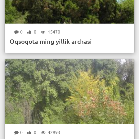
0
0
15470
Oqsoqota ming yillik archasi
0
0
42993