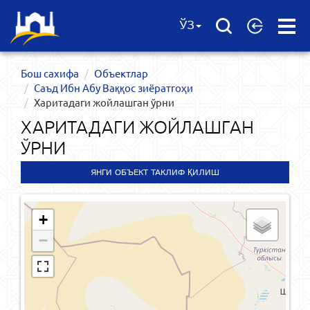
Open
ЎЗ
Menu
Бош сахифа
Объектлар
Саъд Ибн Абу Ваққос зиёратгоҳи
Харитадаги жойлашган ўрни
ХАРИТАДАГИ ЖОЙЛАШГАН
ЎРНИ
ЯНГИ ОБЪЕКТ ТАКЛИФ ҚИЛИШ
+
−