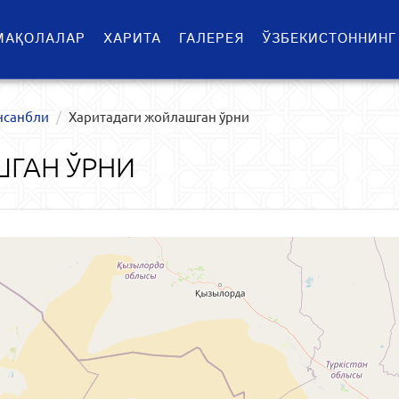
МАҚОЛАЛАР
ХАРИТА
ГАЛЕРЕЯ
ЎЗБЕКИСТОННИНГ
нсанбли
Харитадаги жойлашган ўрни
ГАН ЎРНИ