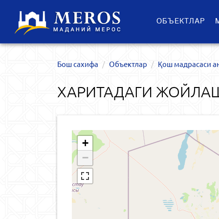
ОБЪЕКТЛАР
Бош сахифа
Объектлар
Қош мадрасаси а
ХАРИТАДАГИ ЖОЙЛАШ
+
−